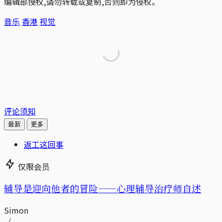
编辑部授权,请勿转载或复制,否则即为侵权。
音乐
香港
视觉
评论须知
最新
更多
返工这回事
仅限会员
辅导是迎向他者的冒险——心理辅导治疗师自述
Simon