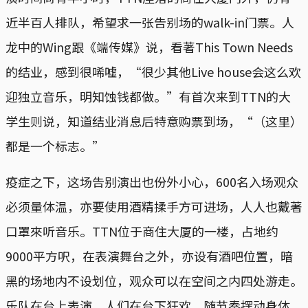
近半百人排队，希望求一张告别场的walk-in门票。人
龙中的Wing跟《端传媒》说，看著This Town Needs
的结业，感到很唏嘘，“很少其他Live house会这么欢
迎独立音乐，明知蚀钱都做。”有首次来到TTN的大
学生则说，知道结业消息后特意购票到场，“（这里）
都是一个标志。”
疫症之下，这场告别演出也份外小心，600名入场观众
必须量体温，亦要使用酒精揉手方可进场，人人也戴著
口罩來听音乐。TTN位于商住大厦的一楼，占地约
9000平方呎，在表演舞台之外，亦设有酒吧位置，暗
黑的场地内不设划位，观众可以在空间之内四处游走。
乐队在台上表演，人们在台下狂欢，随节奏摆动身体。