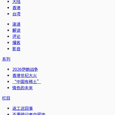
大陆
香港
台湾
速递
解读
评论
播客
影音
系列
2026伊朗战争
香港世纪大火
“中国有稀土”
情色的未来
栏目
返工这回事
不重磅记者自留地