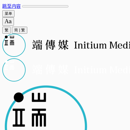
跳至内容
菜单
繁
简
|
繁