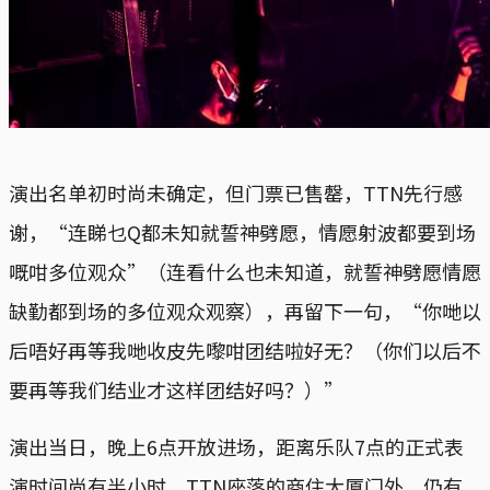
演出名单初时尚未确定，但门票已售罄，TTN先行感
谢，“连睇乜Q都未知就誓神劈愿，情愿射波都要到场
嘅咁多位观众”（连看什么也未知道，就誓神劈愿情愿
缺勤都到场的多位观众观察），再留下一句，“你哋以
后唔好再等我哋收皮先嚟咁团结啦好无？（你们以后不
要再等我们结业才这样团结好吗？）”
演出当日，晚上6点开放进场，距离乐队7点的正式表
演时间尚有半小时，TTN座落的商住大厦门外，仍有