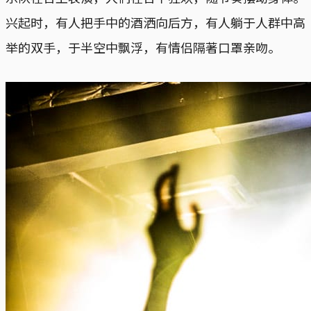
兴起时，有人把手中的酒洒向后方，有人躺于人群中高
举的双手，于半空中飘浮，有情侣隔著口罩亲吻。