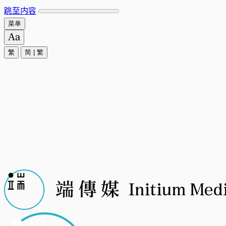
跳至内容
菜单
繁
简
|
繁