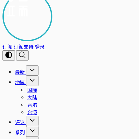
订阅
订阅支持
登录
最新
地域
国际
大陆
香港
台湾
评论
系列