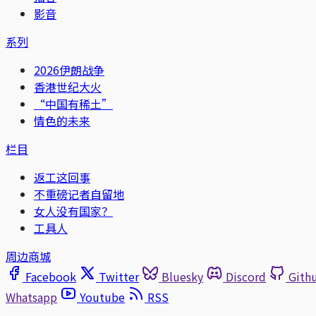
影音
系列
2026伊朗战争
香港世纪大火
“中国有稀土”
情色的未来
栏目
返工这回事
不重磅记者自留地
女人没有国家？
工具人
周边商城
Facebook
Twitter
Bluesky
Discord
Gith
Whatsapp
Youtube
RSS