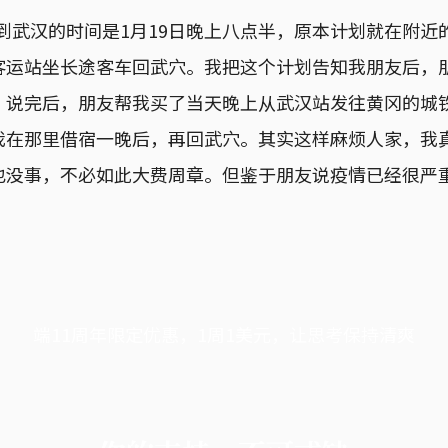
，到武汉的时间是1月19日晚上八点半，原本计划就在附
客运站坐长途客车回武穴。我把这个计划告知我朋友后，
”说完后，朋友帮我买了当天晚上从武汉站发往黄冈的城
我在那里借宿一晚后，再回武穴。其实这样麻烦人家，我
也没事，不必如此大费周章。但鉴于朋友说疫情已经很严
端11周年限定优惠，1周1美元，让思考保持清爽