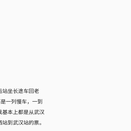
运站坐长途车回老
那是一列慢车，一到
我基本上都是从武汉
西站到武汉站的票。