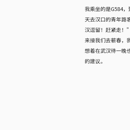
我乘坐的是G584
天去汉口的青年路
汉逗留！赶紧走！
来接我们去蕲春，
想着在武汉待一晚
的建议。