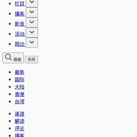
栏目
播客
影音
活动
周边
搜索
关闭
最新
国际
大陆
香港
台湾
速递
解读
评论
播客