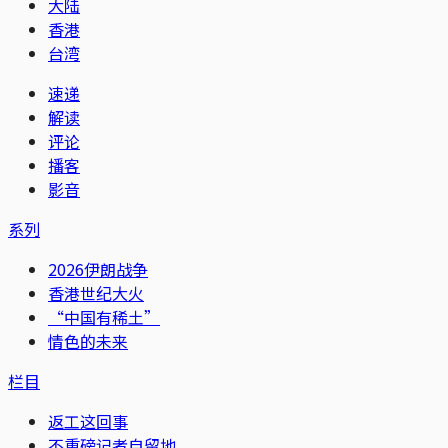
大陆
香港
台湾
速递
解读
评论
播客
影音
系列
2026伊朗战争
香港世纪大火
“中国有稀土”
情色的未来
栏目
返工这回事
不重磅记者自留地