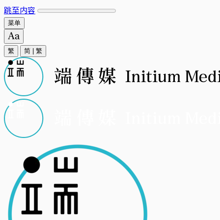
跳至内容
菜单
繁
简
|
繁