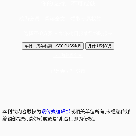
你的支持，不可或缺
成为会员，阅读全文，领取专属权益
选择守护方案 + 华尔街日报或纽约时报
年付・周年特惠
US$6.5
US$4
/月
月付
US$8
/月
立即解锁全文
已是会员？
登录
本刊载内容版权为
端传媒编辑部
或相关单位所有,未经端传媒
编辑部授权,请勿转载或复制,否则即为侵权。