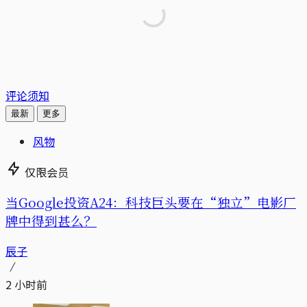
评论须知
最新
更多
风物
仅限会员
当Google投资A24：科技巨头要在“独立”电影厂
牌中得到甚么？
辰子
2 小时前