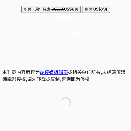
年付・周年特惠
US$6.5
US$4
/月
月付
US$8
/月
立即解锁全文
已是会员？
登录
本刊载内容版权为
端传媒编辑部
或相关单位所有,未经端传媒
编辑部授权,请勿转载或复制,否则即为侵权。