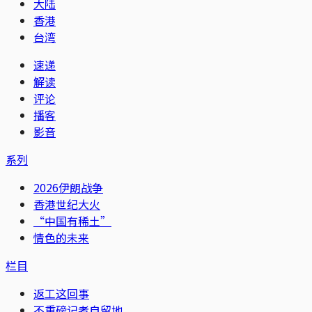
大陆
香港
台湾
速递
解读
评论
播客
影音
系列
2026伊朗战争
香港世纪大火
“中国有稀土”
情色的未来
栏目
返工这回事
不重磅记者自留地