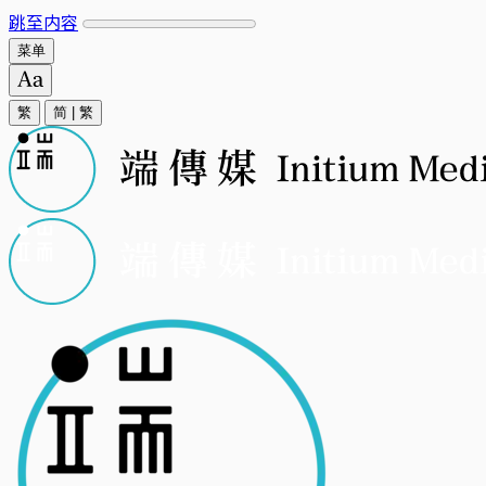
跳至内容
菜单
繁
简
|
繁