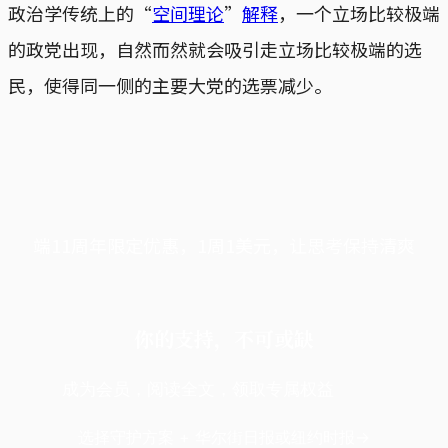
政治学传统上的“
空间理论
”
解释
，一个立场比较极端
的政党出现，自然而然就会吸引走立场比较极端的选
民，使得同一侧的主要大党的选票减少。
端11周年限定优惠，1周1美元，让思考保持清爽
你的支持，不可或缺
成为会员，阅读全文，领取专属权益
选择守护方案 + 华尔街日报或纽约时报