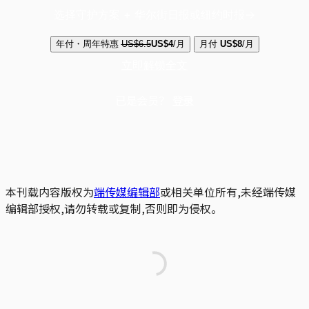
选择守护方案 + 华尔街日报或纽约时报
年付・周年特惠
US$6.5
US$4
/月
月付
US$8
/月
立即解锁全文
已是会员？
登录
本刊载内容版权为
端传媒编辑部
或相关单位所有,未经端传媒
编辑部授权,请勿转载或复制,否则即为侵权。