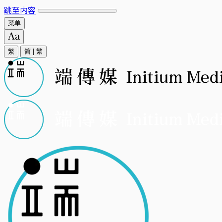
跳至内容
菜单
繁
简
|
繁