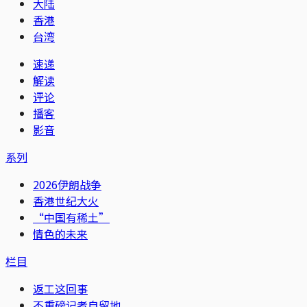
大陆
香港
台湾
速递
解读
评论
播客
影音
系列
2026伊朗战争
香港世纪大火
“中国有稀土”
情色的未来
栏目
返工这回事
不重磅记者自留地