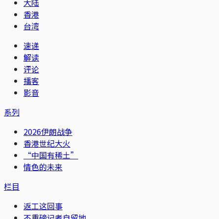
大陆
香港
台湾
速递
解读
评论
播客
影音
系列
2026伊朗战争
香港世纪大火
“中国有稀土”
情色的未来
栏目
返工这回事
不重磅记者自留地