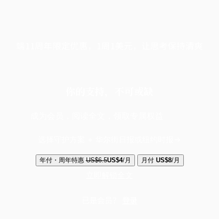
端11周年限定优惠，1周1美元，让思考保持清爽
你的支持，不可或缺
成为会员，阅读全文，领取专属权益
选择守护方案 + 华尔街日报或纽约时报
年付・周年特惠
US$6.5
US$4
/月
月付
US$8
/月
立即解锁全文
已是会员？
登录