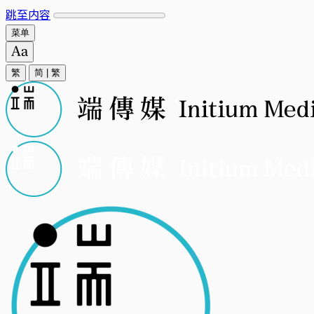
跳至内容
菜单
繁
简
|
繁