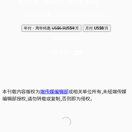
成为会员，阅读全文，领取专属权益
选择守护方案 + 华尔街日报或纽约时报
年付・周年特惠
US$6.5
US$4
/月
月付
US$8
/月
立即解锁全文
已是会员？
登录
本刊载内容版权为
端传媒编辑部
或相关单位所有,未经端传媒
编辑部授权,请勿转载或复制,否则即为侵权。