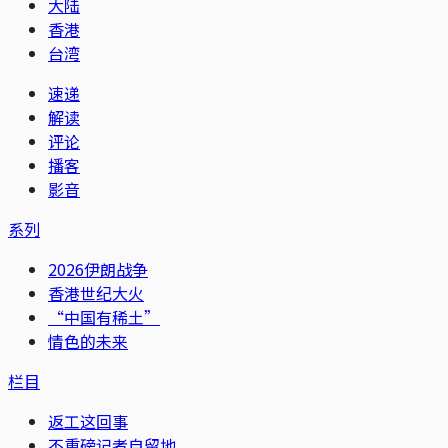
大陆
香港
台湾
速递
解读
评论
播客
影音
系列
2026伊朗战争
香港世纪大火
“中国有稀土”
情色的未来
栏目
返工这回事
不重磅记者自留地