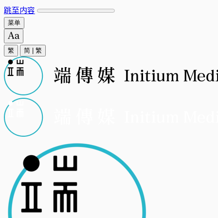
跳至内容
菜单
繁
简
|
繁