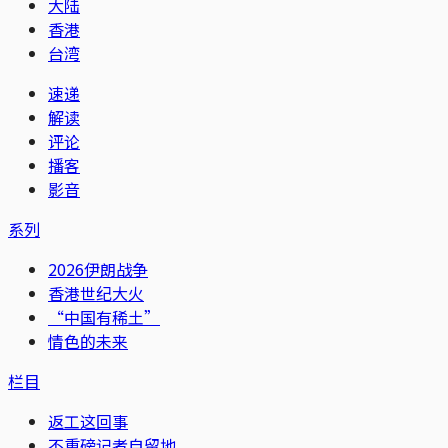
大陆
香港
台湾
速递
解读
评论
播客
影音
系列
2026伊朗战争
香港世纪大火
“中国有稀土”
情色的未来
栏目
返工这回事
不重磅记者自留地