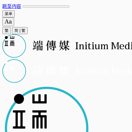
跳至内容
菜单
繁
简
|
繁