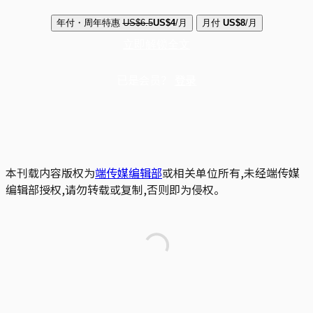
年付・周年特惠
US$6.5
US$4
/月
月付
US$8
/月
立即解锁全文
已是会员？
登录
本刊载内容版权为
端传媒编辑部
或相关单位所有,未经端传媒
编辑部授权,请勿转载或复制,否则即为侵权。