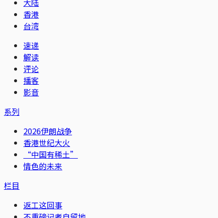
大陆
香港
台湾
速递
解读
评论
播客
影音
系列
2026伊朗战争
香港世纪大火
“中国有稀土”
情色的未来
栏目
返工这回事
不重磅记者自留地