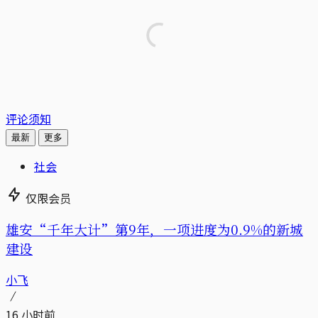
评论须知
最新
更多
社会
仅限会员
雄安“千年大计”第9年，一项进度为0.9%的新城
建设
小飞
16 小时前