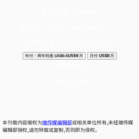
你的支持，不可或缺
成为会员，阅读全文，领取专属权益
选择守护方案 + 华尔街日报或纽约时报
年付・周年特惠
US$6.5
US$4
/月
月付
US$8
/月
立即解锁全文
已是会员？
登录
本刊载内容版权为
端传媒编辑部
或相关单位所有,未经端传媒
编辑部授权,请勿转载或复制,否则即为侵权。