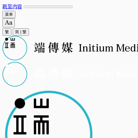
跳至内容
菜单
繁
简
|
繁