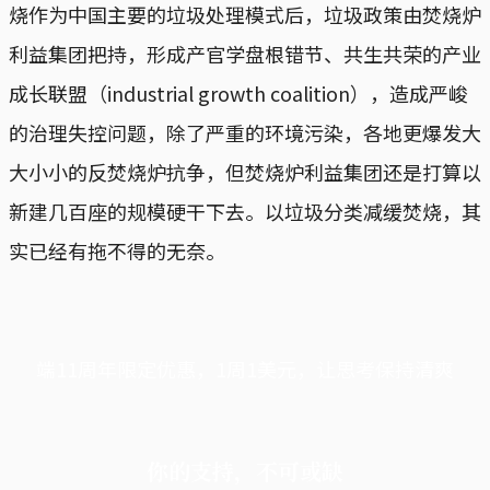
烧作为中国主要的垃圾处理模式后，垃圾政策由焚烧炉
利益集团把持，形成产官学盘根错节、共生共荣的产业
成长联盟（industrial growth coalition），造成严峻
的治理失控问题，除了严重的环境污染，各地更爆发大
大小小的反焚烧炉抗争，但焚烧炉利益集团还是打算以
新建几百座的规模硬干下去。以垃圾分类减缓焚烧，其
实已经有拖不得的无奈。
端11周年限定优惠，1周1美元，让思考保持清爽
你的支持，不可或缺