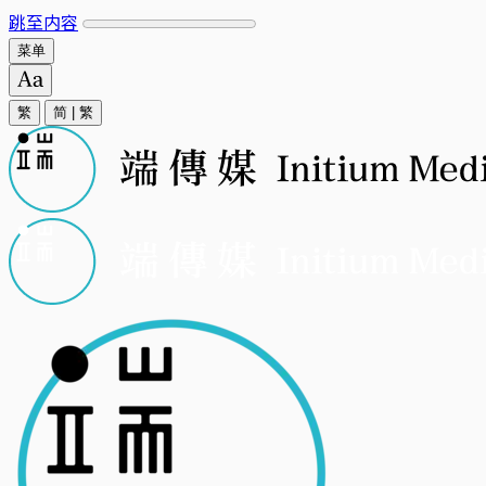
跳至内容
菜单
繁
简
|
繁