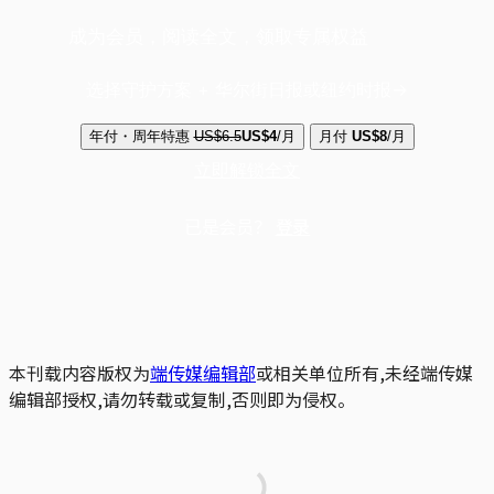
成为会员，阅读全文，领取专属权益
选择守护方案 + 华尔街日报或纽约时报
年付・周年特惠
US$6.5
US$4
/月
月付
US$8
/月
立即解锁全文
已是会员？
登录
本刊载内容版权为
端传媒编辑部
或相关单位所有,未经端传媒
编辑部授权,请勿转载或复制,否则即为侵权。