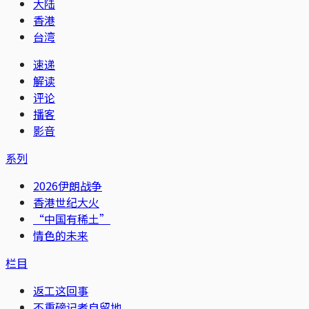
大陆
香港
台湾
速递
解读
评论
播客
影音
系列
2026伊朗战争
香港世纪大火
“中国有稀土”
情色的未来
栏目
返工这回事
不重磅记者自留地