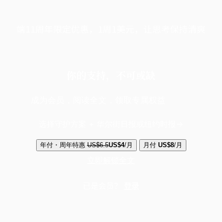
端11周年限定优惠，1周1美元，让思考保持清爽
你的支持，不可或缺
成为会员，阅读全文，领取专属权益
选择守护方案 + 华尔街日报或纽约时报
年付・周年特惠
US$6.5
US$4
/月
月付
US$8
/月
立即解锁全文
已是会员？
登录