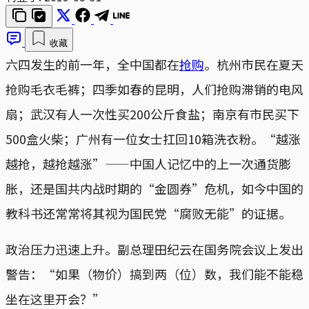
收藏
六四发生的前一年，全中国都在
抢购
。杭州市民在夏天
抢购毛衣毛裤；四季如春的昆明，人们抢购滞销的电风
扇；武汉有人一次性买200公斤食盐；南京有市民买下
500盒火柴；广州有一位女士扛回10箱洗衣粉。“越涨
越抢，越抢越涨”——中国人记忆中的上一次通货膨
胀，还是国共内战时期的“金圆券”危机，如今中国的
教科书还常常将其视为国民党“腐败无能”的证据。
政治压力迅速上升。副总理田纪云在国务院会议上发出
警告：“如果（物价）搞到两（位）数，我们能不能稳
坐在这里开会？”