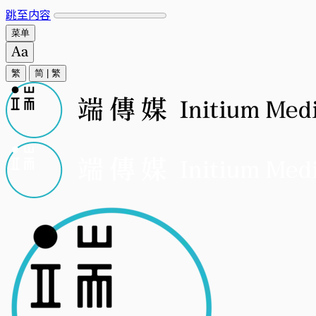
跳至内容
菜单
繁
简
|
繁