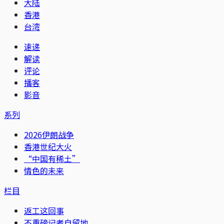
大陆
香港
台湾
速递
解读
评论
播客
影音
系列
2026伊朗战争
香港世纪大火
“中国有稀土”
情色的未来
栏目
返工这回事
不重磅记者自留地