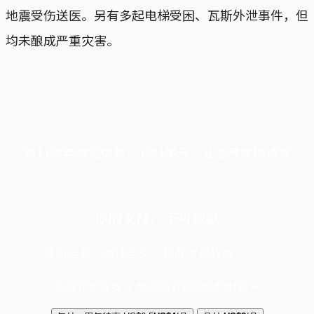
地震受伤送医。另有多起电梯受困、瓦斯外泄事件，但
均未酿成严重灾害。
端11周年限定优惠，1周1美元，让思考保持清爽
你的支持，不可或缺
成为会员，阅读全文，领取专属权益
选择守护方案 + 华尔街日报或纽约时报