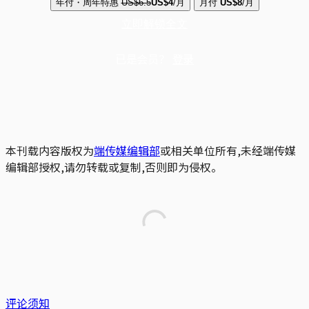
年付・周年特惠
US$6.5
US$4
/月
月付
US$8
/月
立即解锁全文
已是会员？
登录
本刊载内容版权为
端传媒编辑部
或相关单位所有,未经端传媒
编辑部授权,请勿转载或复制,否则即为侵权。
评论须知