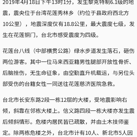
2019年4月18日下午13时1分，发生黎克特制6.1级的地
震，震央位于台湾花莲秀林乡（约位于县政府西北方
10公里），地震深度仅有18.8公里，最大震度七级，发
生在花莲铜门，台北市感受震度为四级。
花莲台八线（中部横贯公路）绿水步道发生落石，砸伤
两位游客。其中一位马来西亚籍男性腿部开放性骨折、
后脑挫伤，无生命征象，由空勤直升机载运，与另位头
部受伤的台籍女性一同送往花莲慈济医院急救。
台北市长安东路2段一栋12层的大楼，受地震影响右
倾，斜靠在邻栋大楼上。信义路四段一栋大楼亦发生震
后倾斜情形。危楼内居民皆已疏散，并由土木技师鉴
定。除两栋危楼之外，台北市计有10人、新北市5人因