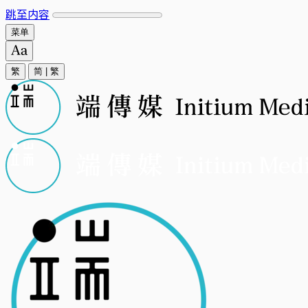
跳至内容
菜单
繁
简
|
繁