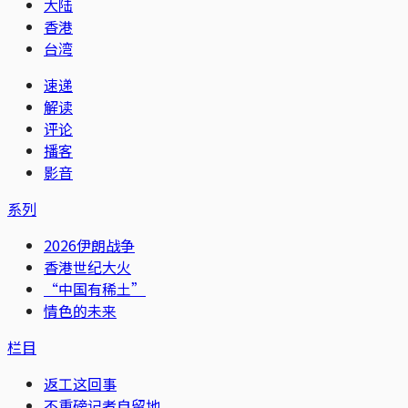
大陆
香港
台湾
速递
解读
评论
播客
影音
系列
2026伊朗战争
香港世纪大火
“中国有稀土”
情色的未来
栏目
返工这回事
不重磅记者自留地