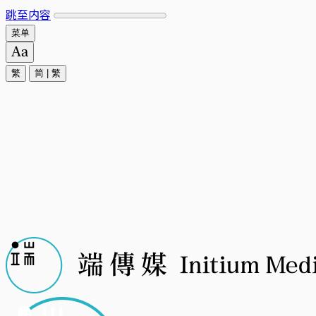
跳至内容
菜单
繁
简
|
繁