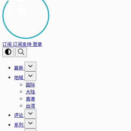
订阅
订阅支持
登录
最新
地域
国际
大陆
香港
台湾
评论
系列