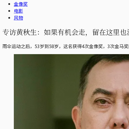
金像奖
电影
风物
专访黄秋生：如果有机会走，留在这里也
雨伞运动之后，53岁到58岁，这名获得4次金像奖，3次金马