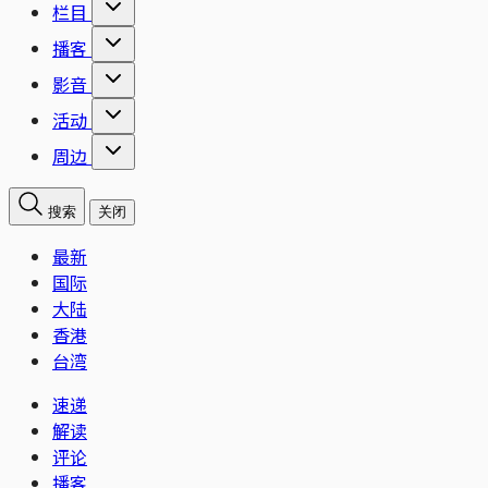
栏目
播客
影音
活动
周边
搜索
关闭
最新
国际
大陆
香港
台湾
速递
解读
评论
播客