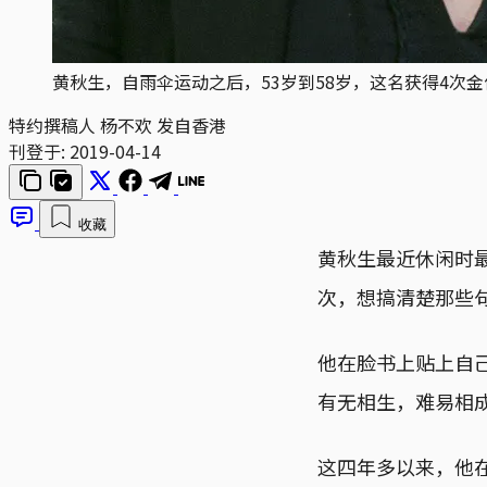
黄秋生，自雨伞运动之后，53岁到58岁，这名获得4次
特约撰稿人 杨不欢 发自香港
刊登于:
2019-04-14
收藏
黄秋生最近休闲时
次，想搞清楚那些
他在脸书上贴上自
有无相生，难易相
这四年多以来，他