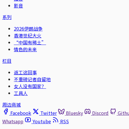
影音
系列
2026伊朗战争
香港世纪大火
“中国有稀土”
情色的未来
栏目
返工这回事
不重磅记者自留地
女人没有国家？
工具人
周边商城
Facebook
Twitter
Bluesky
Discord
Gith
Whatsapp
Youtube
RSS