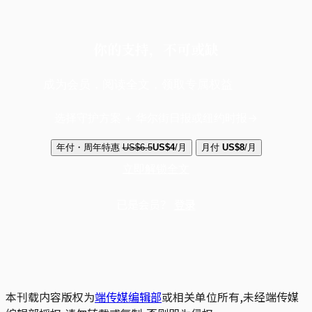
你的支持，不可或缺
成为会员，阅读全文，领取专属权益
选择守护方案 + 华尔街日报或纽约时报
年付・周年特惠
US$6.5
US$4
/月
月付
US$8
/月
立即解锁全文
已是会员？
登录
本刊载内容版权为
端传媒编辑部
或相关单位所有,未经端传媒