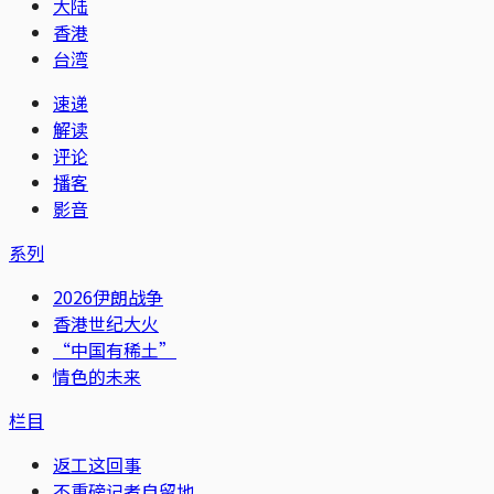
大陆
香港
台湾
速递
解读
评论
播客
影音
系列
2026伊朗战争
香港世纪大火
“中国有稀土”
情色的未来
栏目
返工这回事
不重磅记者自留地