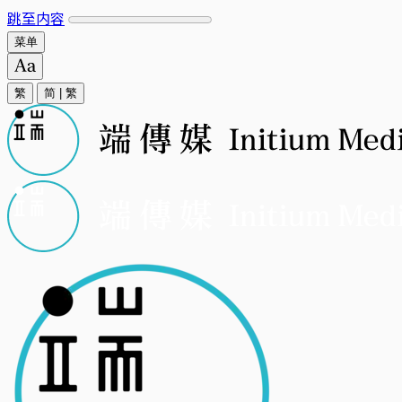
跳至内容
菜单
繁
简
|
繁