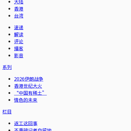
大陆
香港
台湾
速递
解读
评论
播客
影音
系列
2026伊朗战争
香港世纪大火
“中国有稀土”
情色的未来
栏目
返工这回事
不重磅记者自留地