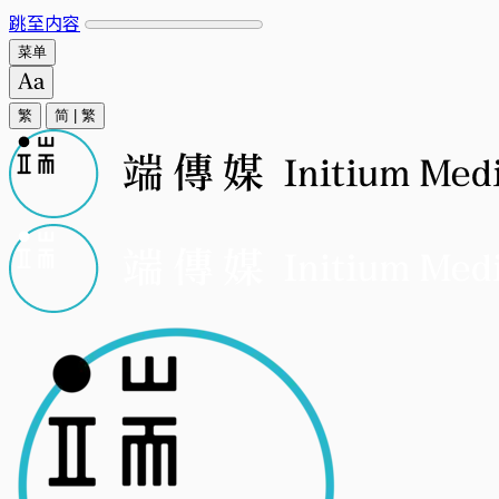
跳至内容
菜单
繁
简
|
繁