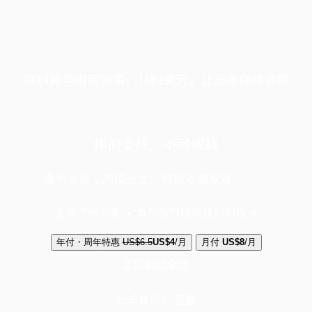
端11周年限定优惠，1周1美元，让思考保持清爽
你的支持，不可或缺
成为会员，阅读全文，领取专属权益
选择守护方案 + 华尔街日报或纽约时报
年付・周年特惠
US$6.5
US$4
/月
月付
US$8
/月
立即解锁全文
已是会员？
登录