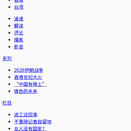
台湾
速递
解读
评论
播客
影音
系列
2026伊朗战争
香港世纪大火
“中国有稀土”
情色的未来
栏目
返工这回事
不重磅记者自留地
女人没有国家？