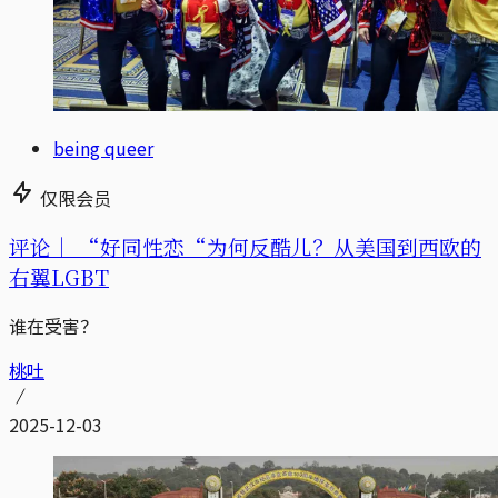
being queer
仅限会员
评论｜
“好同性恋“为何反酷儿？从美国到西欧的
右翼LGBT
谁在受害？
桃吐
2025-12-03