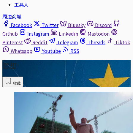
工具人
周边商城
Facebook
Twitter
Bluesky
Discord
Github
Instagram
Linkedin
Mastodon
Pinterest
Reddit
Telegram
Threads
Tiktok
Whatsapp
Youtube
RSS
思想
收藏