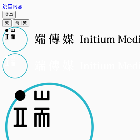
跳至内容
菜单
繁
简
|
繁