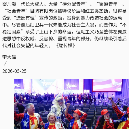
婴儿潮一代长大成人。大量“待分配青年”、“街道青年”、
“社会青年”目睹有限岗位被特权阶层和红五类垄断，很容易
受到“造反有理”宣传的激励，投身到暴力改造社会的运动
中。尽管最后红卫兵一代未能成为社会主人翁，而是作为“不
稳定因素”承受了上山下乡的命运，但毛主义乃至整体左翼激
进思想中反权威、反官僚、重视青年的部分，仍继续吸引着后
代对社会失望的年轻人。 《端传媒》
李大猫
2026-05-25