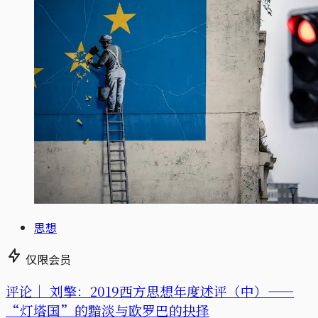
思想
仅限会员
评论｜
刘擎：2019西方思想年度述评（中）——
“灯塔国”的黯淡与欧罗巴的抉择