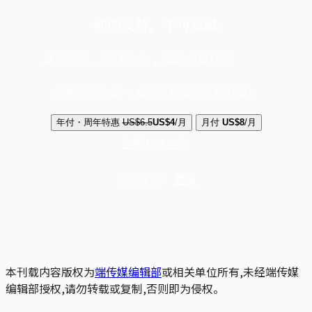
你的支持，不可或缺
成为会员，阅读全文，领取专属权益
选择守护方案 + 华尔街日报或纽约时报
年付・周年特惠
US$6.5
US$4
/月
月付
US$8
/月
立即解锁全文
已是会员？
登录
本刊载内容版权为
端传媒编辑部
或相关单位所有,未经端传媒
编辑部授权,请勿转载或复制,否则即为侵权。