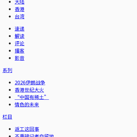
大陆
香港
台湾
速递
解读
评论
播客
影音
系列
2026伊朗战争
香港世纪大火
“中国有稀土”
情色的未来
栏目
返工这回事
不重磅记者自留地