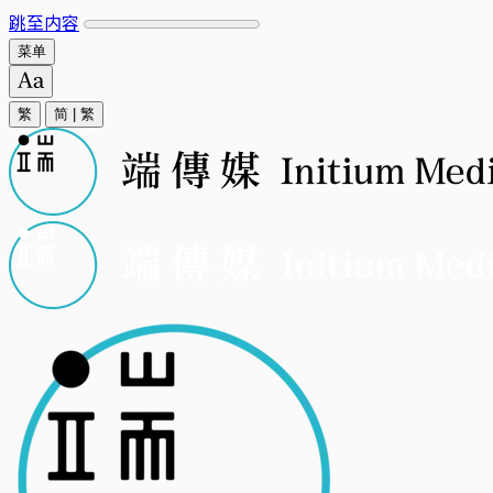
跳至内容
菜单
繁
简
|
繁