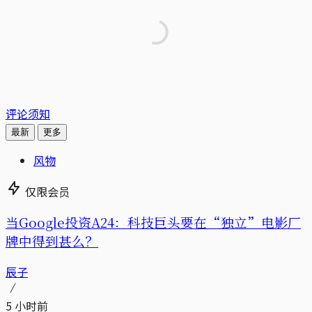
评论须知
最新
更多
风物
仅限会员
当Google投资A24：科技巨头要在“独立”电影厂
牌中得到甚么？
辰子
5 小时前