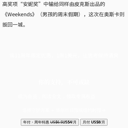
高奖项“安妮奖”中输给同样由皮克斯出品的
《Weekends》（男孩的周末假期），这次在奥斯卡则
扳回一城。
端11周年限定优惠，1周1美元，让思考保持清爽
你的支持，不可或缺
成为会员，阅读全文，领取专属权益
选择守护方案 + 华尔街日报或纽约时报
年付・周年特惠
US$6.5
US$4
/月
月付
US$8
/月