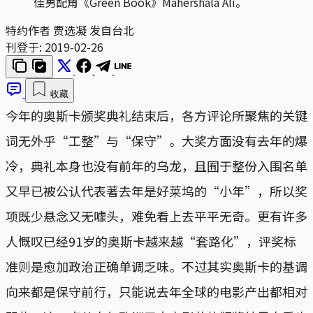
佳男配角《Green Book》Mahershala Ali。
特约作者 贾选凝 发自台北
刊登于:
2019-02-26
收藏
今年的奥斯卡颁奖典礼结束后，各方评论所聚焦的关键
词无外乎“工整”与“保守”。大奖方面没有去年的爆
冷，典礼本身也没有前年的乌龙，且囿于整份入围名单
又早已被公认代表著去年是好莱坞的“小年”，所以奖
项既少悬念又无噱头，难免看上去平平无奇。更有许多
人慨叹已经91岁的奥斯卡越来越“套路化”，评奖标
准则是愈加政治正确单调乏味。不过其实奥斯卡的基调
向来都是保守前行，只能说去年全球的电影产出都相对