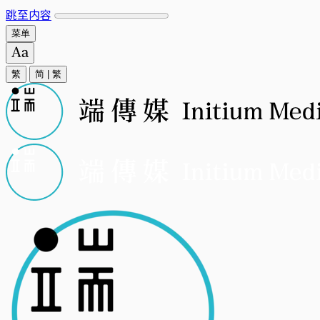
跳至内容
菜单
繁
简
|
繁