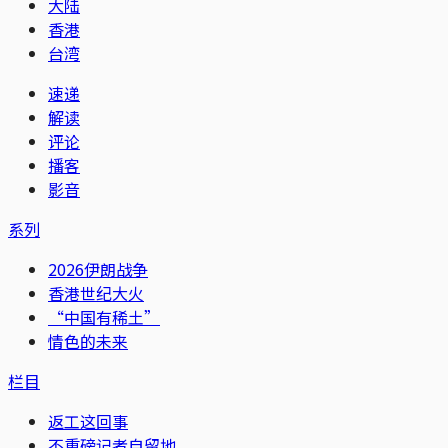
大陆
香港
台湾
速递
解读
评论
播客
影音
系列
2026伊朗战争
香港世纪大火
“中国有稀土”
情色的未来
栏目
返工这回事
不重磅记者自留地