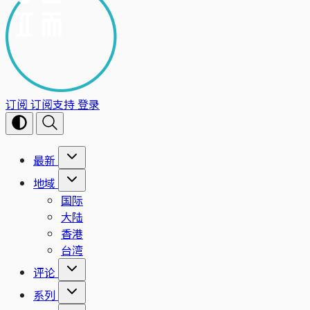
订阅
订阅支持
登录
最新
地域
国际
大陆
香港
台湾
评论
系列