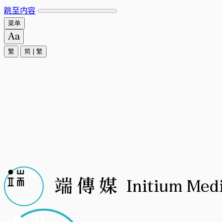
跳至内容
菜单
繁
简
|
繁