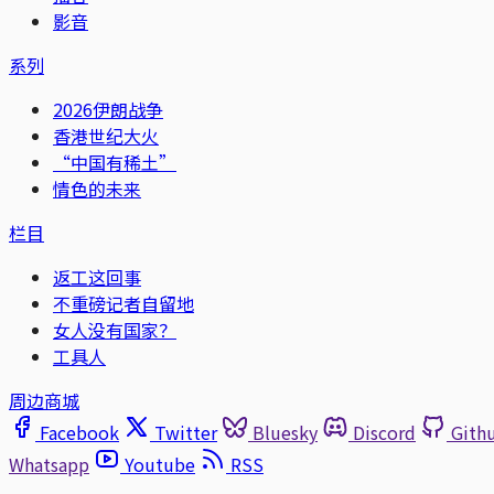
影音
系列
2026伊朗战争
香港世纪大火
“中国有稀土”
情色的未来
栏目
返工这回事
不重磅记者自留地
女人没有国家？
工具人
周边商城
Facebook
Twitter
Bluesky
Discord
Gith
Whatsapp
Youtube
RSS