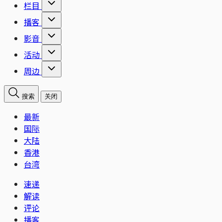
栏目
播客
影音
活动
周边
搜索
关闭
最新
国际
大陆
香港
台湾
速递
解读
评论
播客