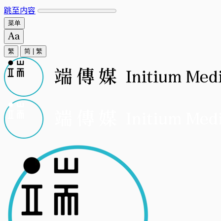
跳至内容
菜单
繁
简
|
繁