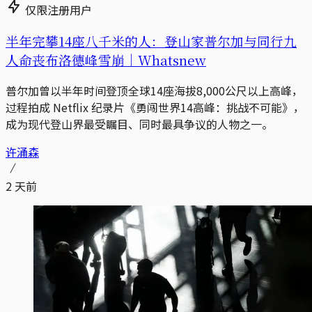
仅限注册用户
半年完攀14座八千米的人：登山家普尔加与同行九
人命丧布洛德峰雪崩｜Whatsnew
普尔加曾以半年时间登顶全球14座海拔8,000公尺以上高峰，
过程拍成 Netflix 纪录片《勇闯世界14高峰：挑战不可能》，
成为现代登山界最受瞩目、同时最具争议的人物之一。
许涌森
2 天前