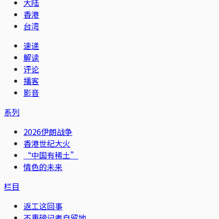
大陆
香港
台湾
速递
解读
评论
播客
影音
系列
2026伊朗战争
香港世纪大火
“中国有稀土”
情色的未来
栏目
返工这回事
不重磅记者自留地