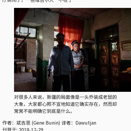
对很多人来说，新疆的局面像是一头乔装成老鼠的
大象，大家都心照不宣地知道它确实存在，然而却
常常不能明确它到底是什么。
作者：斌吉恩 (Gene Bunin) 译者：Dawutjan
刊登于:
2018-12-29