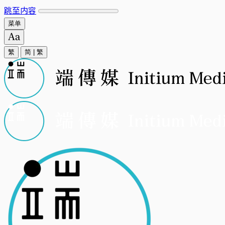
跳至内容
菜单
繁
简
|
繁