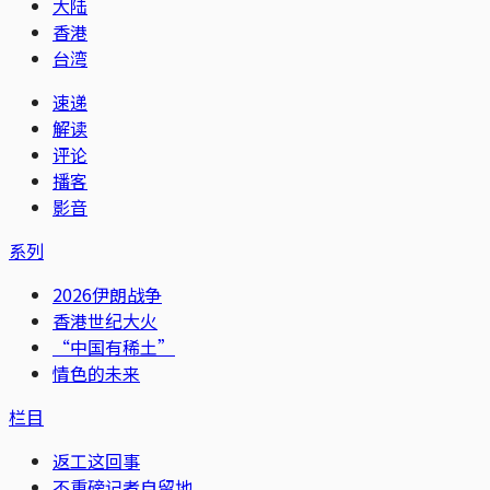
大陆
香港
台湾
速递
解读
评论
播客
影音
系列
2026伊朗战争
香港世纪大火
“中国有稀土”
情色的未来
栏目
返工这回事
不重磅记者自留地