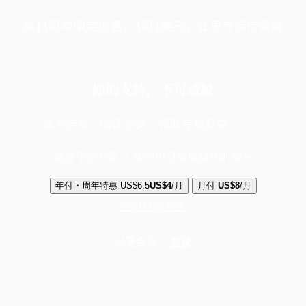
端11周年限定优惠，1周1美元，让思考保持清爽
你的支持，不可或缺
成为会员，阅读全文，领取专属权益
选择守护方案 + 华尔街日报或纽约时报
年付・周年特惠
US$6.5
US$4
/月
月付
US$8
/月
立即解锁全文
已是会员？
登录