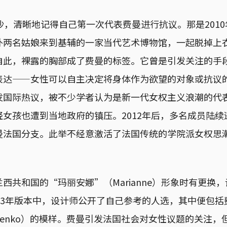
沙，清晰地记得自己第一次代表费曼进行抗议。那是201
外两名姑娘来到基辅的一家当代艺术博物馆，一起脱掉上
自此，裸露的胸部成了费曼的标签。它曾是引发关注的手
表达——女性可以自主决定将身体作为欲望的对象或抗议
发国际热议，被不少学者认为是新一代女权主义浪潮的代
女孩也遭到当地政府的镇压。2012年后，多名成员陆
曼法国分支。此举不经意激活了法国传统的学院派女权思
西共和国的“玛丽安娜”（Marianne）形象时有更换
13年版本中，设计师公开了自己参考的人选，其中便包
evchenko）的模样。费曼引发法国社会对女性议题的关注