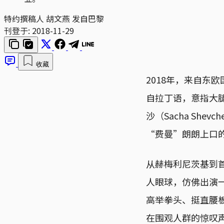
特约撰稿人 胡文燕 发自巴黎
刊登于:
2018-11-29
收藏
2018年，来自东
自拉丁语，意指大腿
沙（Sacha Shev
“费曼”朗朗上口
从赫梅利尼茨基到
人眼球，仿佛出演
高举拳头、挺直腰
在围观人群的惊叹