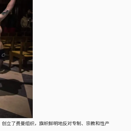
音，创立了费曼组织，旗帜鲜明地反对专制、宗教和性产