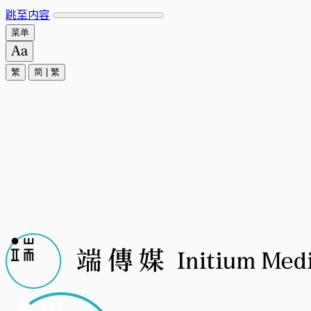
跳至内容
菜单
繁
简
|
繁