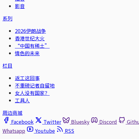
影音
系列
2026伊朗战争
香港世纪大火
“中国有稀土”
情色的未来
栏目
返工这回事
不重磅记者自留地
女人没有国家？
工具人
周边商城
Facebook
Twitter
Bluesky
Discord
Gith
Whatsapp
Youtube
RSS