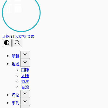
订阅
订阅支持
登录
最新
地域
国际
大陆
香港
台湾
评论
系列