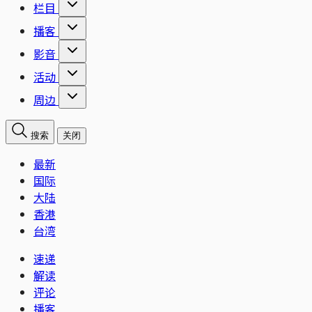
栏目
播客
影音
活动
周边
搜索
关闭
最新
国际
大陆
香港
台湾
速递
解读
评论
播客