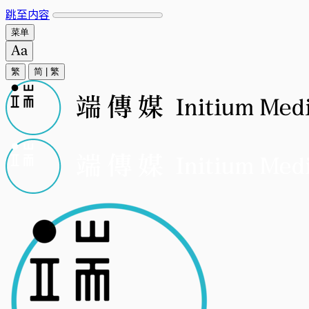
跳至内容
菜单
繁
简
|
繁