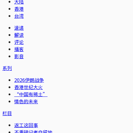
大陆
香港
台湾
速递
解读
评论
播客
影音
系列
2026伊朗战争
香港世纪大火
“中国有稀土”
情色的未来
栏目
返工这回事
不重磅记者自留地