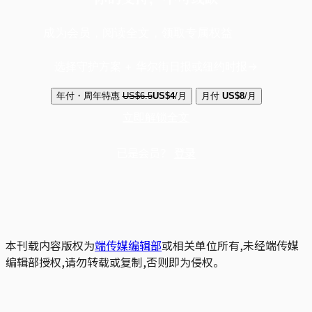
成为会员，阅读全文，领取专属权益
选择守护方案 + 华尔街日报或纽约时报
年付・周年特惠
US$6.5
US$4
/月
月付
US$8
/月
立即解锁全文
已是会员？
登录
本刊载内容版权为
端传媒编辑部
或相关单位所有,未经端传媒
编辑部授权,请勿转载或复制,否则即为侵权。