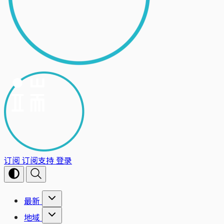
订阅
订阅支持
登录
最新
地域