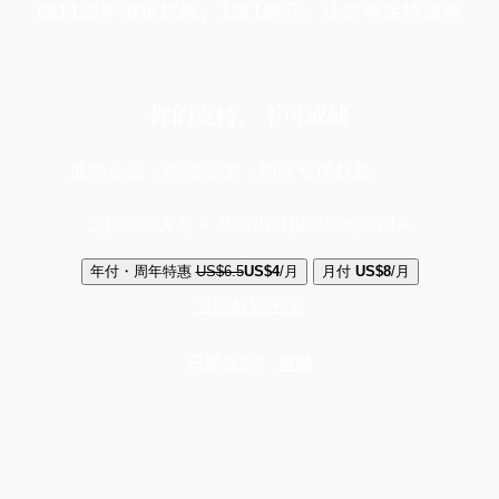
端11周年限定优惠，1周1美元，让思考保持清爽
你的支持，不可或缺
成为会员，阅读全文，领取专属权益
选择守护方案 + 华尔街日报或纽约时报
年付・周年特惠
US$6.5
US$4
/月
月付
US$8
/月
立即解锁全文
已是会员？
登录