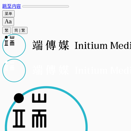
跳至内容
菜单
繁
简
|
繁