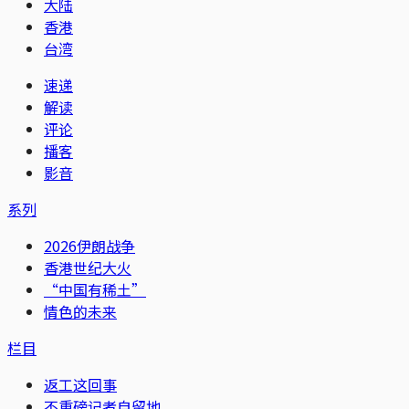
大陆
香港
台湾
速递
解读
评论
播客
影音
系列
2026伊朗战争
香港世纪大火
“中国有稀土”
情色的未来
栏目
返工这回事
不重磅记者自留地