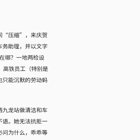
间“压缩”，来庆贺
车务助理，并以文字
放在哪？一地两检设
？高铁员工（特别是
也只能沉默的劳动蚂
西九龙站做清洁和车
不语。她无法抗拒一
必问为什么，乖乖等