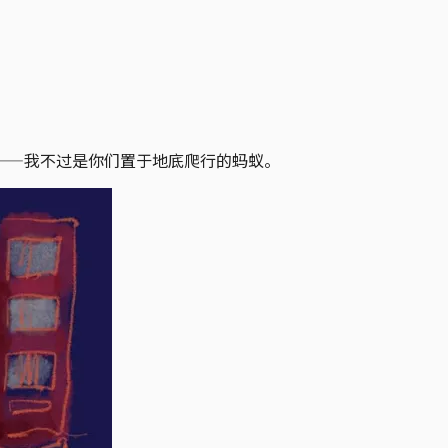
——我不过是你们置于地底爬行的蚂蚁。