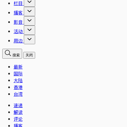
栏目
播客
影音
活动
周边
搜索
关闭
最新
国际
大陆
香港
台湾
速递
解读
评论
播客