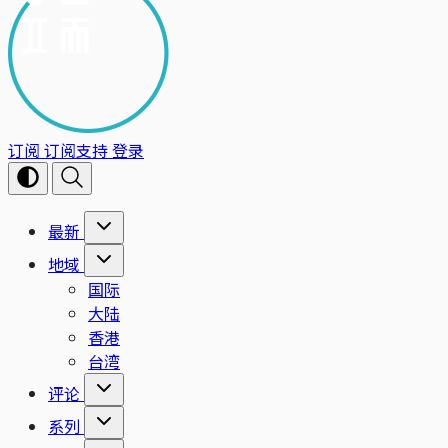
订阅
订阅支持
登录
最新
地域
国际
大陆
香港
台湾
评论
系列