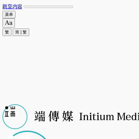
跳至内容
菜单
繁
简
|
繁