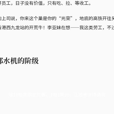
好员工，日子没有价值，只有吃、拉、等收工。
的上司说，你来这个巢是你的“光荣”，地底的高铁开往
香港西九龙站的开荒牛！李亚妹在想——我这类劳工，不
部水机的阶级
端11周年限定优惠，1周1美元，让思考保持清爽