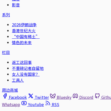
影音
系列
2026伊朗战争
香港世纪大火
“中国有稀土”
情色的未来
栏目
返工这回事
不重磅记者自留地
女人没有国家？
工具人
周边商城
Facebook
Twitter
Bluesky
Discord
Gith
Whatsapp
Youtube
RSS