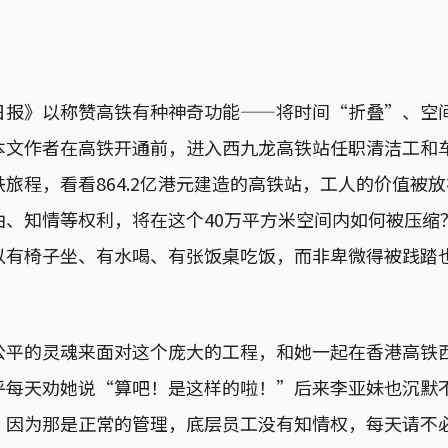
日报》以称赞高铁有种神奇功能——将时间“折叠”、空
本文作者在高铁开通前，进入西九龙高铁站任职清洁工和
旅程，看看864.2亿港元建造的高铁站，工人的价值被
由、知情等权利，将在这个40万平方米空间内如何被压缩
以有椅子坐、有水喝、有张饭桌吃饭，而非卑微得被践踏
公平的灵魂来面对这个庞大的工程，和她一起在香港高铁
乎每天劝她说“算吧！是这样的啦！”后来李亚妹也沉默
，因为那是正常的管理，底层员工没有知情权，每天请不