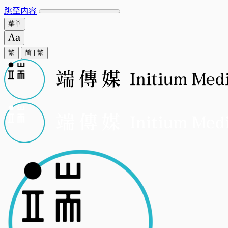
跳至内容
菜单
繁
简
|
繁