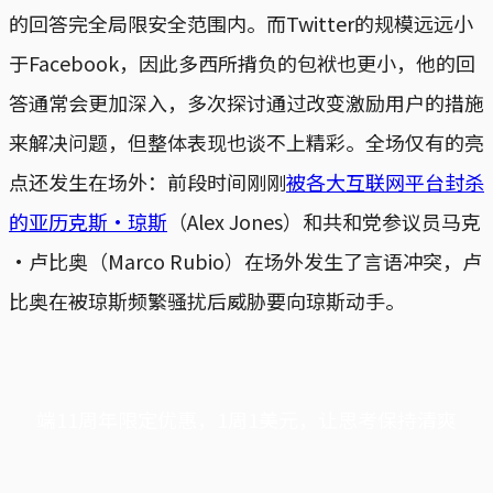
的回答完全局限安全范围内。而Twitter的规模远远小
于Facebook，因此多西所揹负的包袱也更小，他的回
答通常会更加深入，多次探讨通过改变激励用户的措施
来解决问题，但整体表现也谈不上精彩。全场仅有的亮
点还发生在场外：前段时间刚刚
被各大互联网平台封杀
的亚历克斯·琼斯
（Alex Jones）和共和党参议员马克
·卢比奥（Marco Rubio）在场外发生了言语冲突，卢
比奥在被琼斯频繁骚扰后威胁要向琼斯动手。
端11周年限定优惠，1周1美元，让思考保持清爽