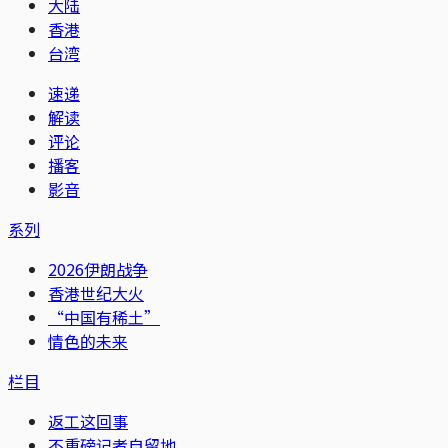
大陆
香港
台湾
速递
解读
评论
播客
影音
系列
2026伊朗战争
香港世纪大火
“中国有稀土”
情色的未来
栏目
返工这回事
不重磅记者自留地