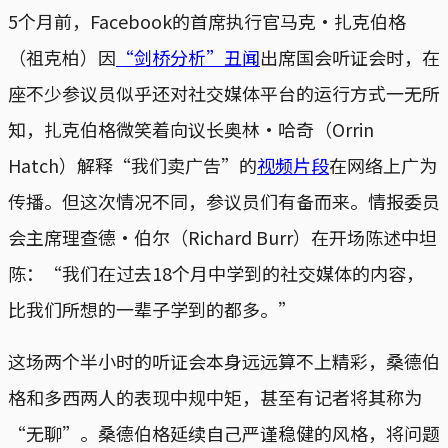
5个月前，Facebook的首席执行官马克·扎克伯格
（祖克柏）因
“剑桥分析”丑闻
出席国会听证会时，在
座不少参议员似乎还对社交媒体平台的运行方式一无所
知，扎克伯格微笑着向议长奥林·哈奇（Orrin
Hatch）解释“我们卖广告”的
视频片段
在网络上广为
传播。但这次情况不同，参议员们有备而来。情报委员
会主席理查德·伯尔（Richard Burr）在开场陈述中坦
陈：“我们在过去18个月中学到的社交媒体的内容，
比我们所想的一辈子学到的都多。”
这场两个半小时的听证会本身远远算不上精彩，桑德伯
格和多西两人的表现中规中矩，甚至有记者将其称为
“无聊”。桑德伯格延续自己严谨稳健的风格，将问题