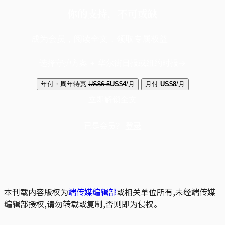
你的支持，不可或缺
成为会员，阅读全文，领取专属权益
选择守护方案 + 华尔街日报或纽约时报
年付・周年特惠
US$6.5
US$4
/月
月付
US$8
/月
立即解锁全文
已是会员？
登录
本刊载内容版权为
端传媒编辑部
或相关单位所有,未经端传媒
编辑部授权,请勿转载或复制,否则即为侵权。