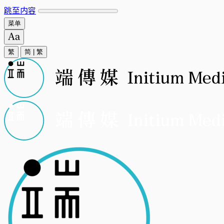
跳至内容
菜单
繁
简
|
繁