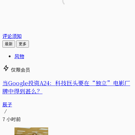
评论须知
最新
更多
风物
仅限会员
当Google投资A24：科技巨头要在“独立”电影厂
牌中得到甚么？
辰子
7 小时前