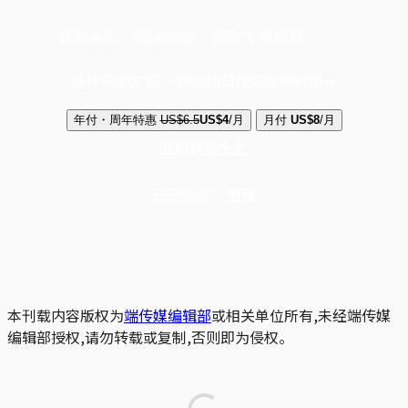
成为会员，阅读全文，领取专属权益
选择守护方案 + 华尔街日报或纽约时报
年付・周年特惠
US$6.5
US$4
/月
月付
US$8
/月
立即解锁全文
已是会员？
登录
本刊载内容版权为
端传媒编辑部
或相关单位所有,未经端传媒
编辑部授权,请勿转载或复制,否则即为侵权。