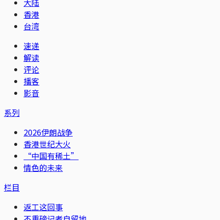
大陆
香港
台湾
速递
解读
评论
播客
影音
系列
2026伊朗战争
香港世纪大火
“中国有稀土”
情色的未来
栏目
返工这回事
不重磅记者自留地