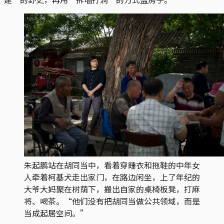
朱起鹏站在胡同当中，看着穿睡衣和拖鞋的中年女
人牵着柯基犬走出家门，在路边闲坐，上了年纪的
大爷大妈聚在树荫下，搬出自家的桌椅板凳，打麻
将、喝茶。“他们没有把胡同当做公共领域，而是
当成起居空间。”