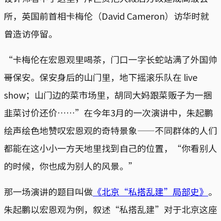
所，英国前首相卡梅伦（David Cameron）访华时就
曾造访停留。
“卡梅伦在宏恩观里喝茶，门口一字长蛇站满了外国帅
哥保安。保安身后的山门里，地下摇滚乐队在 live
show；山门边的菜市场里，胡同大妈跟菜贩子为一捆
韭菜讨价还价……”在今年3月的一次演讲中，朱起鹏
绘声绘色地赞叹宏恩观的奇特景象——不同群体的人们
都能在这小小一方天地里找到自己的位置，“你看别人
的时候，你也成为别人的风景。”
那一场演讲的题目叫做
《北京“私搭乱建”局部史》
。
朱起鹏以宏恩观为例，叙述“私搭乱建”对于北京这座