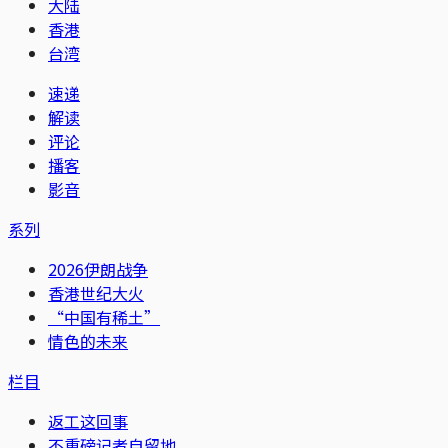
大陆
香港
台湾
速递
解读
评论
播客
影音
系列
2026伊朗战争
香港世纪大火
“中国有稀土”
情色的未来
栏目
返工这回事
不重磅记者自留地