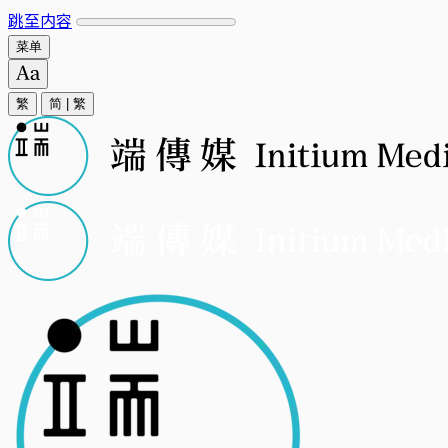
跳至内容
菜单
繁
简
|
繁