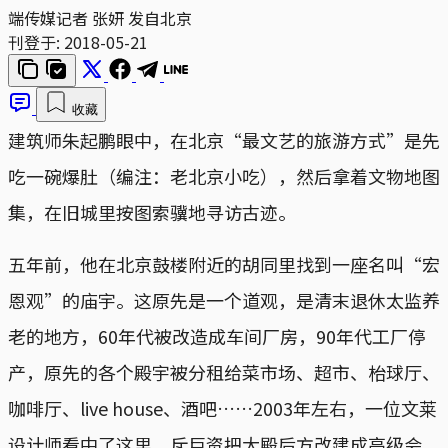
端传媒记者 张妍 发自北京
刊登于:
2018-05-21
收藏
建筑师朱起鹏眼中，在北京“最文艺的旅游方式”是先
吃一碗爆肚（编注：老北京小吃），然后拿着文物地图
集，在旧城里按图索骥地寻访古迹。
五年前，他在北京鼓楼附近的胡同里找到一座名叫“宏
恩观”的庙宇。这原先是一个道观，是清末退休太监养
老的地方，60年代被改造成车间厂房，90年代工厂停
产，原先的各个殿宇被分租给菜市场、超市、枱球厅、
咖啡厅、live house、酒吧……2003年左右，一位文莱
设计师看中了这里，斥巨资把大殿后方改建成高级会