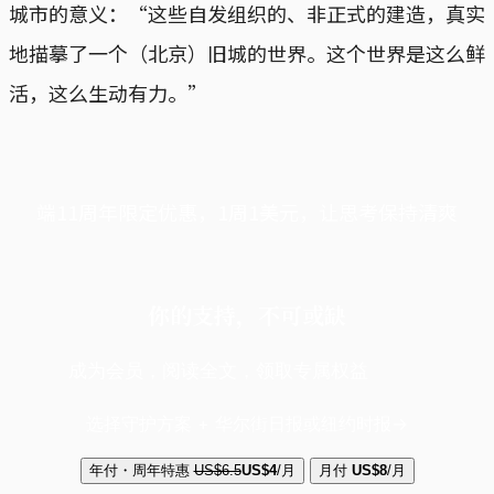
城市的意义：“这些自发组织的、非正式的建造，真实
地描摹了一个（北京）旧城的世界。这个世界是这么鲜
活，这么生动有力。”
端11周年限定优惠，1周1美元，让思考保持清爽
你的支持，不可或缺
成为会员，阅读全文，领取专属权益
选择守护方案 + 华尔街日报或纽约时报
年付・周年特惠
US$6.5
US$4
/月
月付
US$8
/月