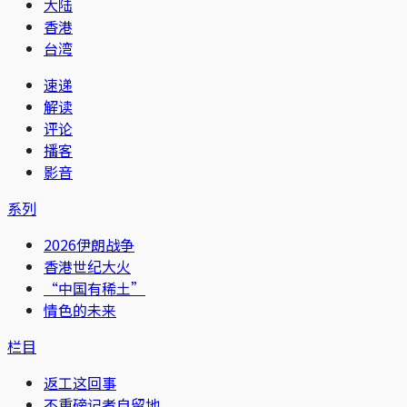
大陆
香港
台湾
速递
解读
评论
播客
影音
系列
2026伊朗战争
香港世纪大火
“中国有稀土”
情色的未来
栏目
返工这回事
不重磅记者自留地