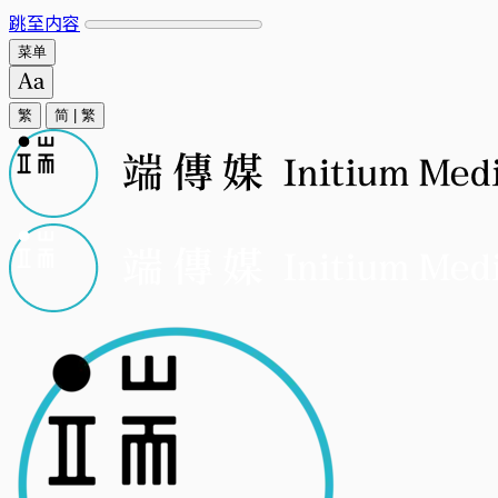
跳至内容
菜单
繁
简
|
繁