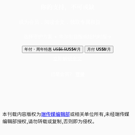
你的支持，不可或缺
成为会员，阅读全文，领取专属权益
选择守护方案 + 华尔街日报或纽约时报
年付・周年特惠
US$6.5
US$4
/月
月付
US$8
/月
立即解锁全文
已是会员？
登录
本刊载内容版权为
端传媒编辑部
或相关单位所有,未经端传媒
编辑部授权,请勿转载或复制,否则即为侵权。