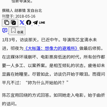
佳新导演奖。
撰稿人 胡慕情 发自台北
刊登于:
2018-05-16
收藏
1月3号，访谈那天，已近中午。导演陈芯宜滴水未
进，彻夜为
《大帐篷：想像力的避难所》
做最后修剪。
在这媒体环境崩坏、电影票房低迷的时代，所有创作都
要一人多工、以案养案。是相互倾轧的状态，疲倦却未
显露在她瞳里。尽管如此，访谈仍开始于眼泪。而提问
平凡不过：“妳为什么开始拍片？”
陈芯宜用回绕的方式回答。如同她走入电影，始于曲折
的诘问。