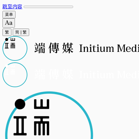
跳至内容
菜单
繁
简
|
繁