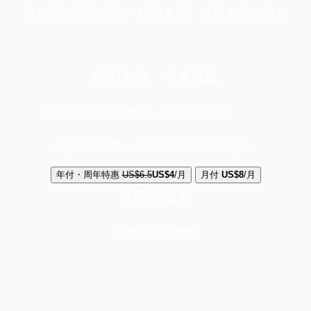
端11周年限定优惠，1周1美元，让思考保持清爽
你的支持，不可或缺
成为会员，阅读全文，领取专属权益
选择守护方案 + 华尔街日报或纽约时报
年付・周年特惠
US$6.5
US$4
/月
月付
US$8
/月
立即解锁全文
已是会员？
登录