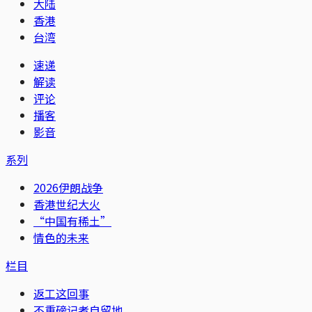
大陆
香港
台湾
速递
解读
评论
播客
影音
系列
2026伊朗战争
香港世纪大火
“中国有稀土”
情色的未来
栏目
返工这回事
不重磅记者自留地