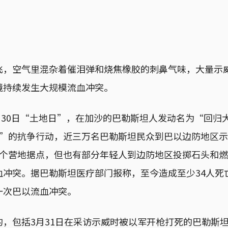
飞，空气里混杂着催泪弹和烧焦橡胶的刺鼻气味，大量示
境持续发生大规模流血冲突。
月30日“土地日”，在加沙的巴勒斯坦人发动名为“回归大游行
eturn）”的抗争行动，近三万名巴勒斯坦民众到巴以边防地
5个营地据点，但也有部分年轻人到边防地区投掷石头和
冲突。据巴勒斯坦医疗部门报称，至今造成至少34人死亡、
一次巴以流血冲突。
，包括3月31日在采访示威时被以军开枪打死的巴勒斯坦摄影