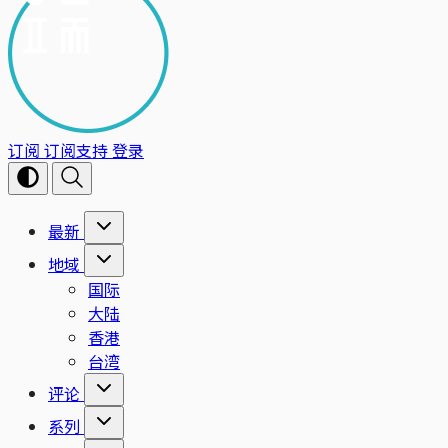
订阅
订阅支持
登录
最新
地域
国际
大陆
香港
台湾
评论
系列