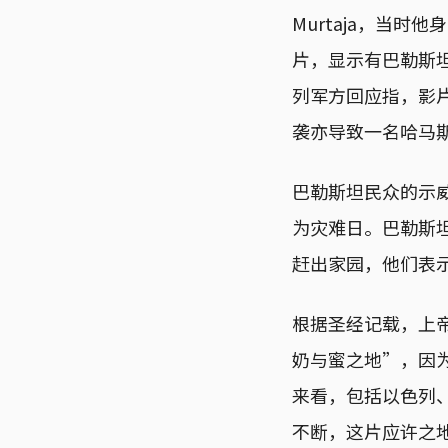
Murtaja，当时
片，显示有巴勒斯
列军方回应指，影
袭亦导致一名哈马
巴勒斯坦民众的示威
为灾难日。巴勒斯坦
赶出家园，他们表
根据圣经记载，上
奶与蜜之地”，因
来看，包括以色列
不断，这片应许之