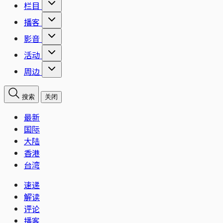
栏目
播客
影音
活动
周边
搜索
关闭
最新
国际
大陆
香港
台湾
速递
解读
评论
播客