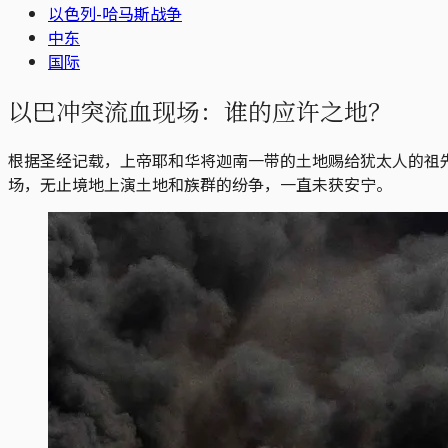
以色列-哈马斯战争
中东
国际
以巴冲突流血现场：谁的应许之地？
根据圣经记载，上帝耶和华将迦南一带的土地赐给犹太人的祖
场，无止境地上演土地和族群的纷争，一直未获安宁。