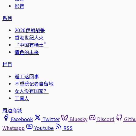
影音
系列
2026伊朗战争
香港世纪大火
“中国有稀土”
情色的未来
栏目
返工这回事
不重磅记者自留地
女人没有国家？
工具人
周边商城
Facebook
Twitter
Bluesky
Discord
Gith
Whatsapp
Youtube
RSS