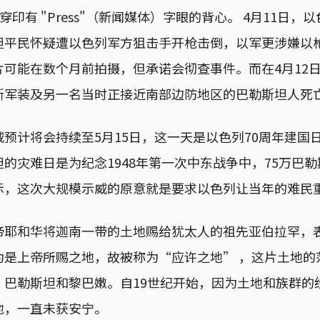
他身穿印有 "Press"（新闻媒体）字眼的背心。 4月11日
坦平民怀疑遭以色列军方狙击手开枪击倒，以军更涉嫌以
片可能在数个月前拍摄，但承诺会彻查事件。而在4月12
斯军装及另一名当时正接近南部边防地区的巴勒斯坦人死
预计将会持续至5月15日，这一天是以色列70周年建国
的灾难日是为纪念1948年第一次中东战争中，75万巴
示，这次大规模示威的原意就是要求以色列让当年的难民
帝耶和华将迦南一带的土地赐给犹太人的祖先亚伯拉罕，
为是上帝所赐之地，故被称为“应许之地” ，这片土地的
、巴勒斯坦和黎巴嫩。自19世纪开始，因为土地和族群的
地，一直未获安宁。