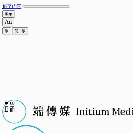
跳至内容
菜单
繁
简
|
繁