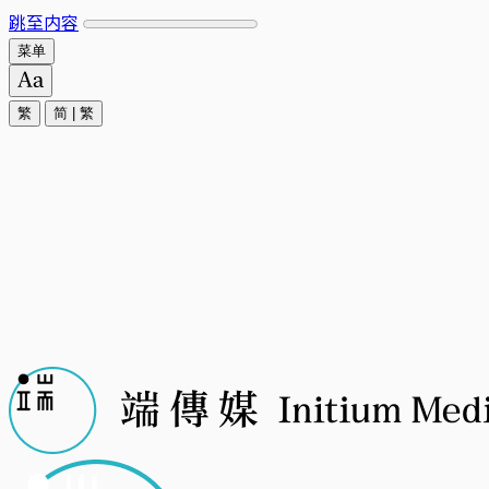
跳至内容
菜单
繁
简
|
繁