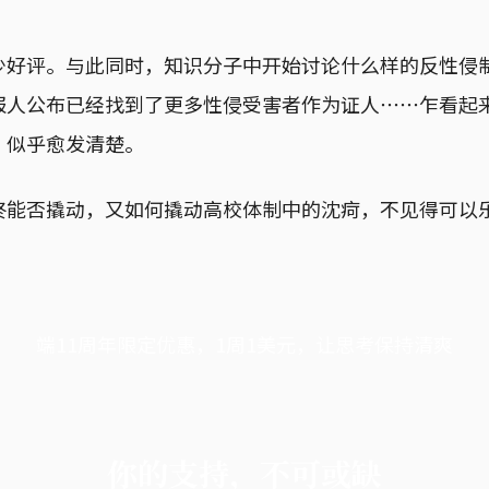
少好评。与此同时，知识分子中开始讨论什么样的反性侵
报人公布已经找到了更多性侵受害者作为证人⋯⋯乍看起
，似乎愈发清楚。
终能否撬动，又如何撬动高校体制中的沈疴，不见得可以
端11周年限定优惠，1周1美元，让思考保持清爽
你的支持，不可或缺