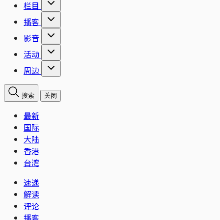
栏目
播客
影音
活动
周边
搜索
关闭
最新
国际
大陆
香港
台湾
速递
解读
评论
播客