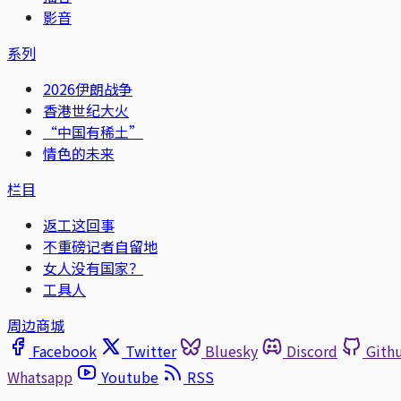
影音
系列
2026伊朗战争
香港世纪大火
“中国有稀土”
情色的未来
栏目
返工这回事
不重磅记者自留地
女人没有国家？
工具人
周边商城
Facebook
Twitter
Bluesky
Discord
Gith
Whatsapp
Youtube
RSS