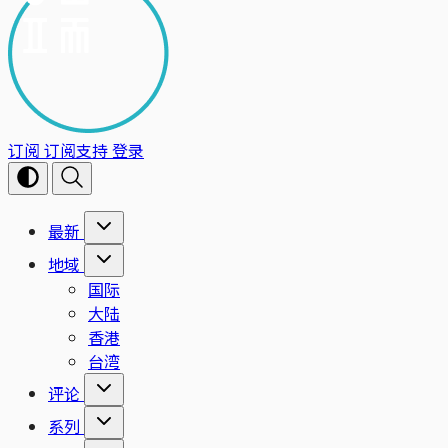
订阅
订阅支持
登录
最新
地域
国际
大陆
香港
台湾
评论
系列