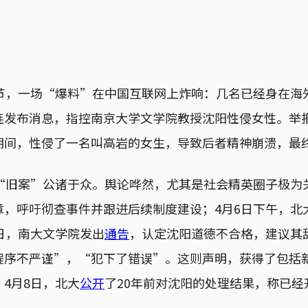
明节，一场“爆料”在中国互联网上炸响：几名已经身在海
连发布消息，指控南京大学文学院教授沈阳性侵女性。举报
期间，性侵了一名叫高岩的女生，导致后者精神崩溃，最
年“旧案”公诸于众。舆论哗然，尤其是社会精英圈子极为
章，呼吁彻查事件并跟进后续制度建设；4月6日下午，北
日，南大文学院发出
通告
，认定沈阳道德不合格，建议其
程序不严谨”，“犯下了错误”。这则声明，获得了包括
4月8日，北大
公开
了20年前对沈阳的处理结果，称已经