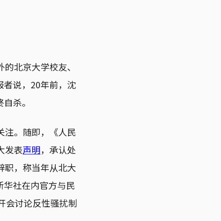
外的北京大学校友、
者说，20年前，沈
终自杀。
关注。随即，《人民
大发表
声明
，承认处
辞职，称当年从北大
新华社在内官方与民
开会讨论反性骚扰制