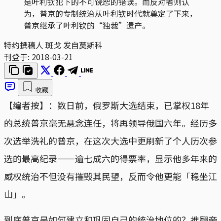
是叶利钦犯下的不可饶恕的错误。而反对者则认
为，普京的专制统治从叶利钦时代就奠定了下来，
普京继承了叶利钦的“独裁”遗产。
特约撰稿人 斑戈 发自莫斯科
刊登于:
2018-03-21
收藏
【编者按】：数日前，俄罗斯大选结束，已掌权18年
的总统普京毫无悬念连任，将再领导俄国六年。经历多
次选举洗礼的普京，在这次大选中更刷新了个人历次参
选的最高纪录——逾七成六的得票率，显示他多年来的
威权统治不但没有摧毁其民望，反而令他更能「稳坐江
山」。
到底普京是如何建立和巩固自己的统治地位的？推翻帝