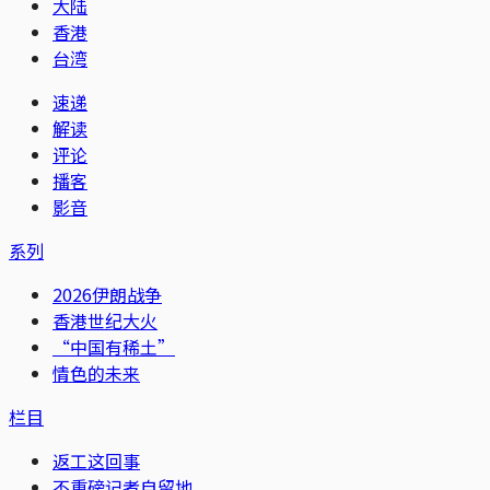
大陆
香港
台湾
速递
解读
评论
播客
影音
系列
2026伊朗战争
香港世纪大火
“中国有稀土”
情色的未来
栏目
返工这回事
不重磅记者自留地