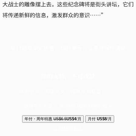
大战士的雕像摆上去。这些纪念碑将是街头讲坛，它们
将传递新鲜的信息，激发群众的意识……”
端11周年限定优惠，1周1美元，让思考保持清爽
你的支持，不可或缺
成为会员，阅读全文，领取专属权益
选择守护方案 + 华尔街日报或纽约时报
年付・周年特惠
US$6.5
US$4
/月
月付
US$8
/月
立即解锁全文