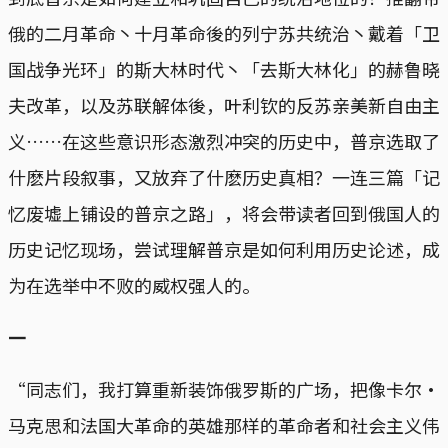
俄的二月革命丶十月革命後的列宁苏共统治丶戴着「卫
国战争光环」的斯大林时代丶「去斯大林化」的赫鲁晓
夫改革，以及苏联解体後，叶利钦的反苏亲美新自由主
义……在这些意识形态激烈冲突的历史中，普京选取了
什麽片段叙事，又放弃了什麽历史真相？一连三篇「记
忆废墟上铺设的普京之路」，将会带读者回到俄国人的
历史记忆现场，尝试理解普京是如何利用历史论述，成
为在选举中不败的威权强人的。
一
“同志们，我打算重新装饰俄罗斯的广场，把像卡尔·
马克思和法国大革命的英雄那样的革命者和社会主义伟