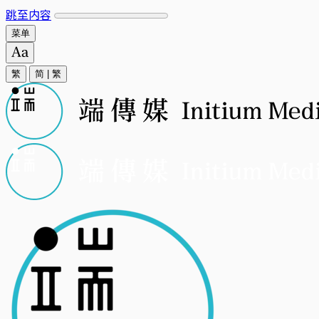
跳至内容
菜单
繁
简
|
繁