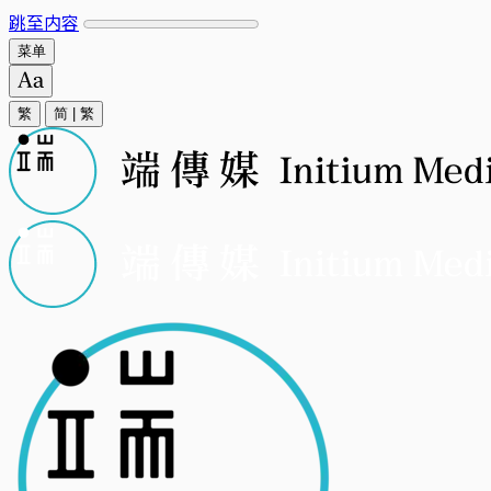
跳至内容
菜单
繁
简
|
繁