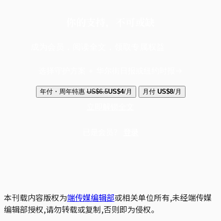
你的支持，不可或缺
成为会员，阅读全文，领取专属权益
选择守护方案 + 华尔街日报或纽约时报
年付・周年特惠
US$6.5
US$4
/月
月付
US$8
/月
立即解锁全文
已是会员？
登录
本刊载内容版权为
端传媒编辑部
或相关单位所有,未经端传媒
编辑部授权,请勿转载或复制,否则即为侵权。