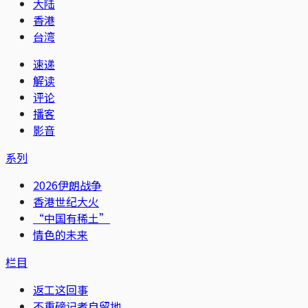
大陆
香港
台湾
速递
解读
评论
播客
影音
系列
2026伊朗战争
香港世纪大火
“中国有稀土”
情色的未来
栏目
返工这回事
不重磅记者自留地