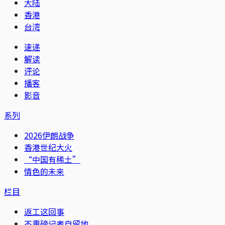
大陆
香港
台湾
速递
解读
评论
播客
影音
系列
2026伊朗战争
香港世纪大火
“中国有稀土”
情色的未来
栏目
返工这回事
不重磅记者自留地