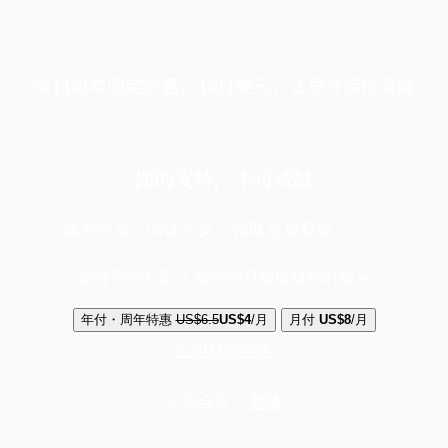
端11周年限定优惠，1周1美元，让思考保持清爽
你的支持，不可或缺
成为会员，阅读全文，领取专属权益
选择守护方案 + 华尔街日报或纽约时报
年付・周年特惠
US$6.5
US$4
/月
月付
US$8
/月
立即解锁全文
已是会员？
登录