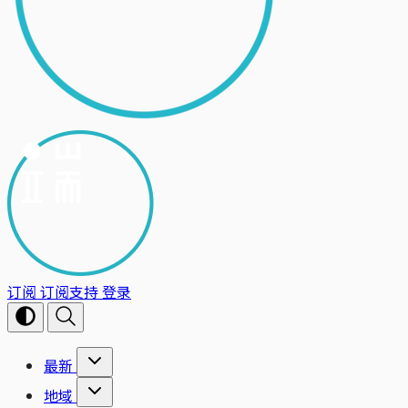
订阅
订阅支持
登录
最新
地域