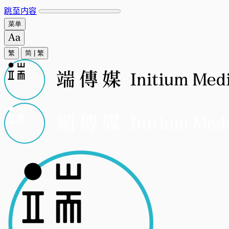
跳至内容
菜单
繁
简
|
繁