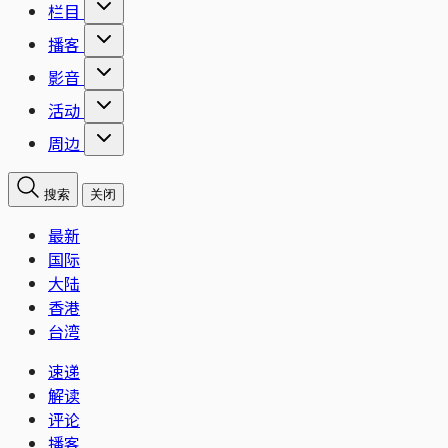
栏目
播客
影音
活动
周边
搜索
关闭
最新
国际
大陆
香港
台湾
速递
解读
评论
播客