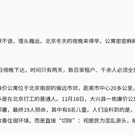
默不语，埋头搬运。北京冬天的夜晚来得早，公寓密密麻
4日傍晚下达，时间只有两天，数百家租户、千余人必须全
廉价公寓位于北京南部的偏远市郊，距离市中心20多公里
是在北京打工的普通人。11月18日，大兴县一栋廉价
部署，最终19人殒命，其中有8名儿童。人们没料到的是
改善住宿环境，而是直接“切除”：视居民为混乱源头，