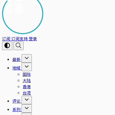
订阅
订阅支持
登录
最新
地域
国际
大陆
香港
台湾
评论
系列