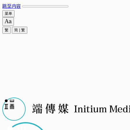
跳至内容
菜单
繁
简
|
繁