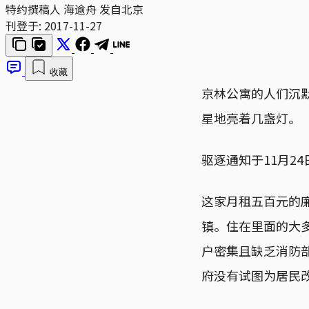
特约撰稿人 海逾舟 发自北京
刊登于:
2017-11-27
收藏
京林公寓的人们沉
星地亮着几盏灯。
驱逐通知于11月2
这家月租五百元的
镇。住在里面的大多
户密集且缺乏消防
府没有试图为居民