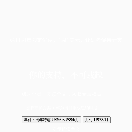
端11周年限定优惠，1周1美元，让思考保持清爽
你的支持，不可或缺
成为会员，阅读全文，领取专属权益
选择守护方案 + 华尔街日报或纽约时报
年付・周年特惠
US$6.5
US$4
/月
月付
US$8
/月
立即解锁全文