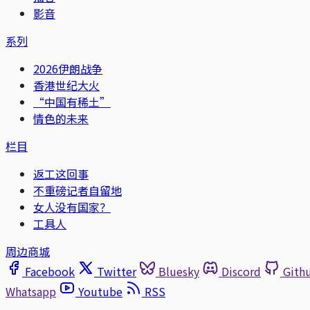
影音
系列
2026伊朗战争
香港世纪大火
“中国有稀土”
情色的未来
栏目
返工这回事
不重磅记者自留地
女人没有国家？
工具人
周边商城
Facebook
Twitter
Bluesky
Discord
Gith
Whatsapp
Youtube
RSS