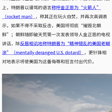
上，特朗普以谩骂的语言
称呼金正恩为“火箭人”
（rocket man）
，称其正在玩火自焚，并再次高调表
示，如果不得不采取反击，美国将彻底“摧毁北朝
鲜”；朝鲜随即破天荒第一次发表领导人金正恩的电视
讲话，除
反唇相讥地称特朗普为“精神错乱的美国老糊
涂”（mentally deranged U.S. dotard）
，更针锋相
对地表示将使美国为这番侮辱和狂言付出代价。