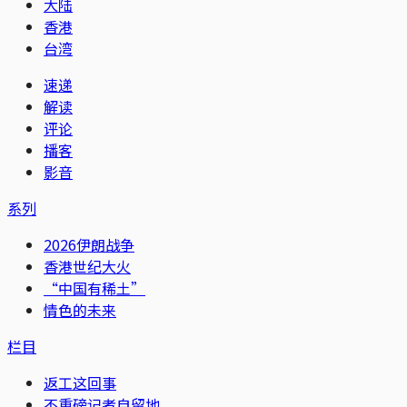
大陆
香港
台湾
速递
解读
评论
播客
影音
系列
2026伊朗战争
香港世纪大火
“中国有稀土”
情色的未来
栏目
返工这回事
不重磅记者自留地