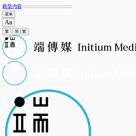
跳至内容
菜单
繁
简
|
繁