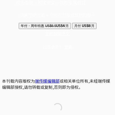
成为会员，阅读全文，领取专属权益
选择守护方案 + 华尔街日报或纽约时报
年付・周年特惠
US$6.5
US$4
/月
月付
US$8
/月
立即解锁全文
已是会员？
登录
本刊载内容版权为
端传媒编辑部
或相关单位所有,未经端传媒
编辑部授权,请勿转载或复制,否则即为侵权。