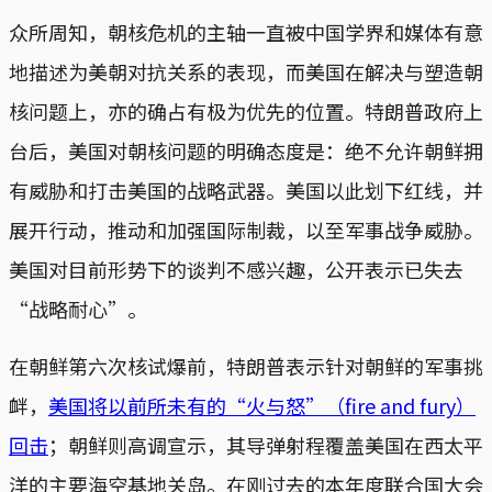
众所周知，朝核危机的主轴一直被中国学界和媒体有意
地描述为美朝对抗关系的表现，而美国在解决与塑造朝
核问题上，亦的确占有极为优先的位置。特朗普政府上
台后，美国对朝核问题的明确态度是：绝不允许朝鲜拥
有威胁和打击美国的战略武器。美国以此划下红线，并
展开行动，推动和加强国际制裁，以至军事战争威胁。
美国对目前形势下的谈判不感兴趣，公开表示已失去
“战略耐心”。
在朝鲜第六次核试爆前，特朗普表示针对朝鲜的军事挑
衅，
美国将以前所未有的“火与怒”（fire and fury）
回击
；朝鲜则高调宣示，其导弹射程覆盖美国在西太平
洋的主要海空基地关岛。在刚过去的本年度联合国大会