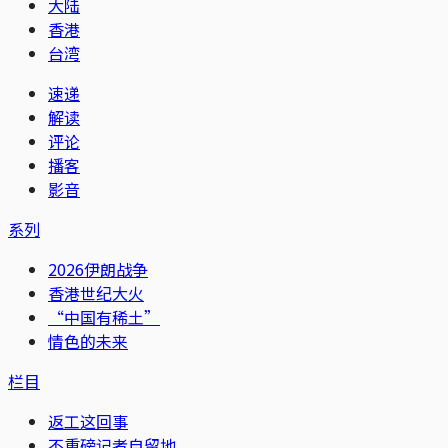
大陆
香港
台湾
速递
解读
评论
播客
影音
系列
2026伊朗战争
香港世纪大火
“中国有稀土”
情色的未来
栏目
返工这回事
不重磅记者自留地