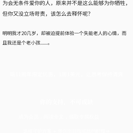
为会无条件爱你的人，原来并不是这么能够为你牺牲，
但你又没立场苛责，该怎么去释怀呢？
明明我才20几岁，却被迫提前体验一个失能老人的心情，而
且我还是个老小孩......。
端11周年限定优惠，1周1美元，让思考保持清爽
你的支持，不可或缺
成为会员，阅读全文，领取专属权益
选择守护方案 + 华尔街日报或纽约时报