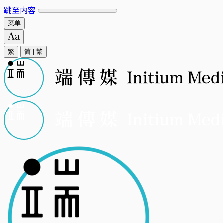
跳至内容
菜单
繁
简
|
繁