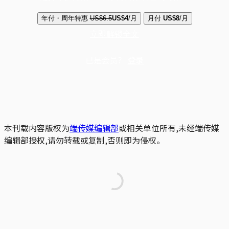
年付・周年特惠
US$6.5
US$4
/月
月付
US$8
/月
立即解锁全文
已是会员？
登录
本刊载内容版权为
端传媒编辑部
或相关单位所有,未经端传媒
编辑部授权,请勿转载或复制,否则即为侵权。