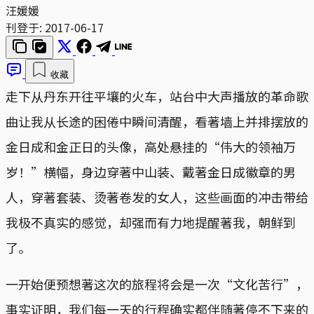
汪媛媛
刊登于:
2017-06-17
收藏
走下从丹东开往平壤的火车，站台中大声播放的革命歌
曲让我从长途的困倦中瞬间清醒，看著墙上并排摆放的
金日成和金正日的头像，高处悬挂的“伟大的领袖万
岁！”横幅，身边穿著中山装、戴著金日成徽章的男
人，穿著套装、烫著卷发的女人，这些画面的冲击带给
我极不真实的感觉，却强而有力地提醒著我，朝鲜到
了。
一开始便预想著这次的旅程将会是一次“文化苦行”，
事实证明，我们每一天的行程确实都伴随著停不下来的