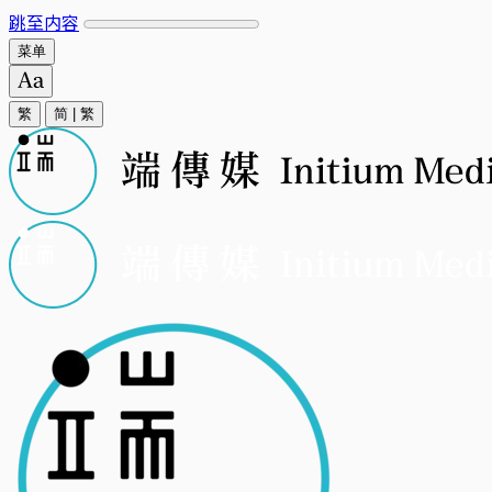
跳至内容
菜单
繁
简
|
繁