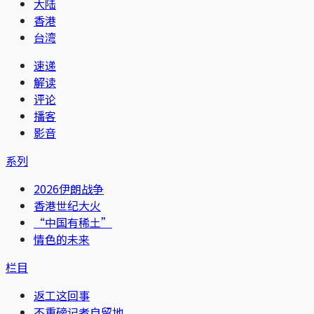
大陆
香港
台湾
速递
解读
评论
播客
影音
系列
2026伊朗战争
香港世纪大火
“中国有稀土”
情色的未来
栏目
返工这回事
不重磅记者自留地