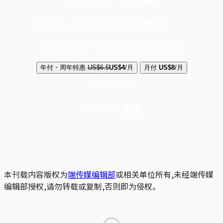
成为会员，阅读全文，领取专属权益
选择守护方案 + 华尔街日报或纽约时报
年付・周年特惠
US$6.5
US$4
/月
月付
US$8
/月
立即解锁全文
已是会员？
登录
本刊载内容版权为
端传媒编辑部
或相关单位所有,未经端传媒
编辑部授权,请勿转载或复制,否则即为侵权。