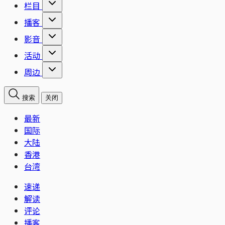
栏目
播客
影音
活动
周边
搜索
关闭
最新
国际
大陆
香港
台湾
速递
解读
评论
播客