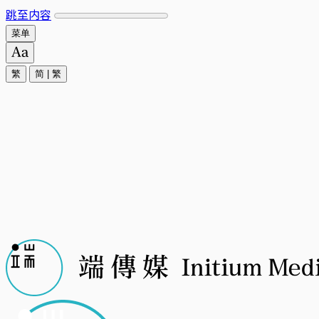
跳至内容
菜单
繁
简
|
繁