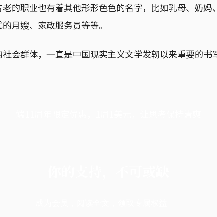
古老的职业也有着其他形形色色的名字，比如乳母、奶妈
式的月嫂、家政服务员等等。
的社会群体，一直是中国现实主义文学发轫以来重要的书
端11周年限定优惠，1周1美元，让思考保持清爽
你的支持，不可或缺
成为会员，阅读全文，领取专属权益