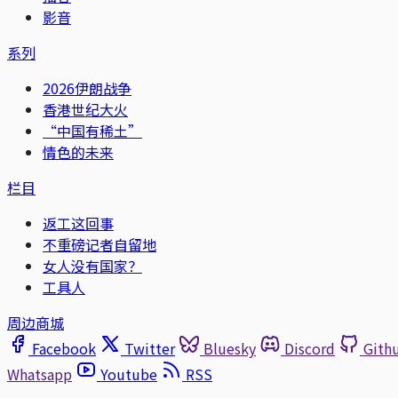
影音
系列
2026伊朗战争
香港世纪大火
“中国有稀土”
情色的未来
栏目
返工这回事
不重磅记者自留地
女人没有国家？
工具人
周边商城
Facebook
Twitter
Bluesky
Discord
Gith
Whatsapp
Youtube
RSS