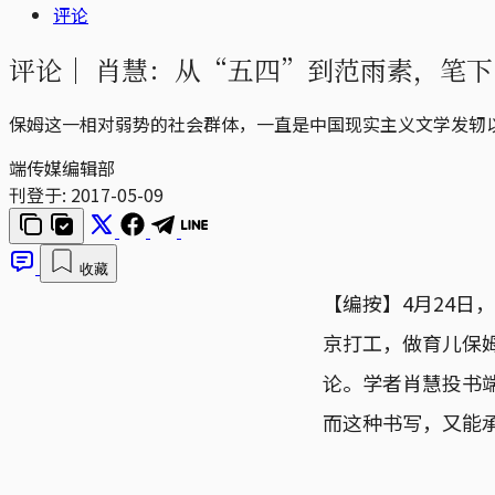
评论
评论｜
肖慧：从“五四”到范雨素，笔下
保姆这一相对弱势的社会群体，一直是中国现实主义文学发轫
端传媒编辑部
刊登于:
2017-05-09
收藏
【编按】4月24
京打工，做育儿保
论。学者肖慧投书
而这种书写，又能