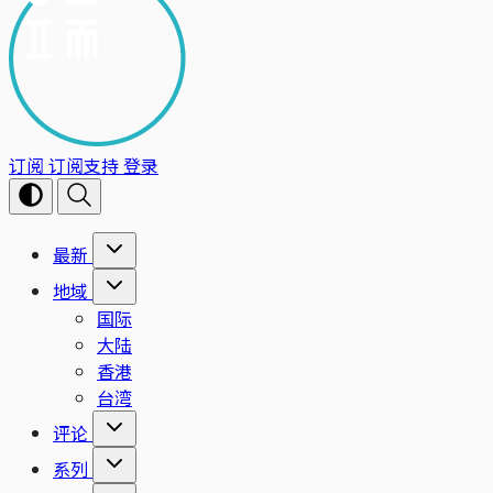
订阅
订阅支持
登录
最新
地域
国际
大陆
香港
台湾
评论
系列