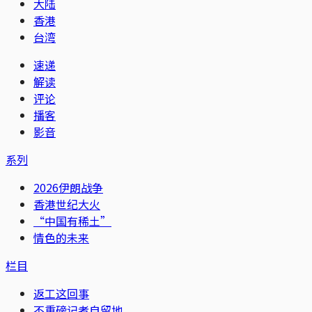
大陆
香港
台湾
速递
解读
评论
播客
影音
系列
2026伊朗战争
香港世纪大火
“中国有稀土”
情色的未来
栏目
返工这回事
不重磅记者自留地