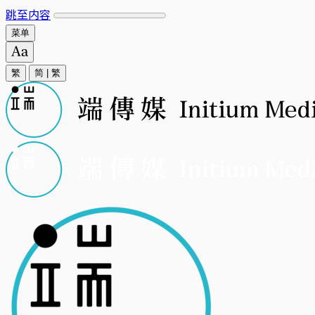
跳至内容
菜单
繁
简
|
繁