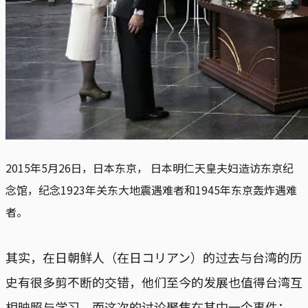
2015年5月26日，日本东京， 日本明仁天皇夫妇造访东京纪
念馆，纪念1923年关东大地震遇难者和1945年东京轰炸遇难
者。
其实，在日朝鲜人（在日コリアン）的过去与台湾的历
史有很多剪不断的交错，他们至今的发展也值得台湾互
相映照与学习。而这次的讨论聚焦在其中一个事件：