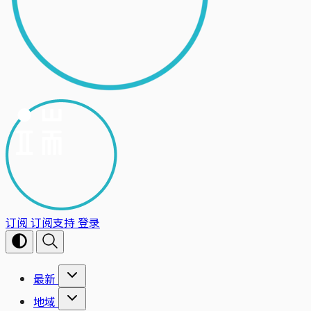
订阅
订阅支持
登录
最新
地域