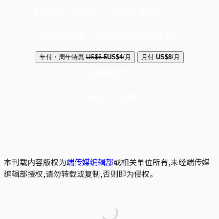
成为会员，阅读全文，领取专属权益
选择守护方案 + 华尔街日报或纽约时报
年付・周年特惠
US$6.5
US$4
/月
月付
US$8
/月
立即解锁全文
已是会员？
登录
本刊载内容版权为
端传媒编辑部
或相关单位所有,未经端传媒
编辑部授权,请勿转载或复制,否则即为侵权。