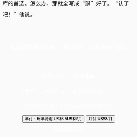
库的首选。怎么办，那就全写成“飙”好了。“认了
吧！”他说。
端11周年限定优惠，1周1美元，让思考保持清爽
你的支持，不可或缺
成为会员，阅读全文，领取专属权益
选择守护方案 + 华尔街日报或纽约时报
年付・周年特惠
US$6.5
US$4
/月
月付
US$8
/月
立即解锁全文