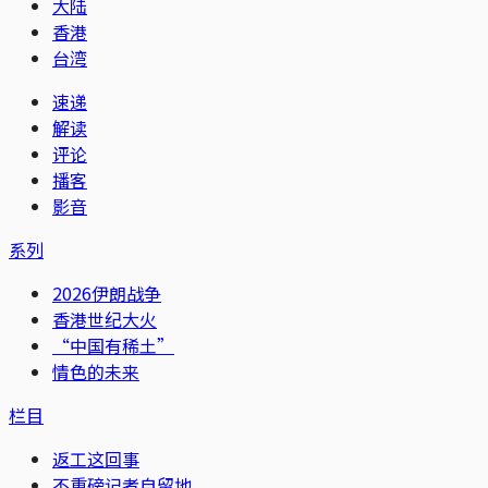
大陆
香港
台湾
速递
解读
评论
播客
影音
系列
2026伊朗战争
香港世纪大火
“中国有稀土”
情色的未来
栏目
返工这回事
不重磅记者自留地