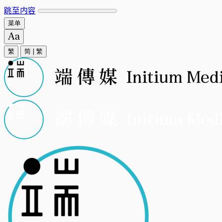
跳至内容
菜单
繁
简
|
繁