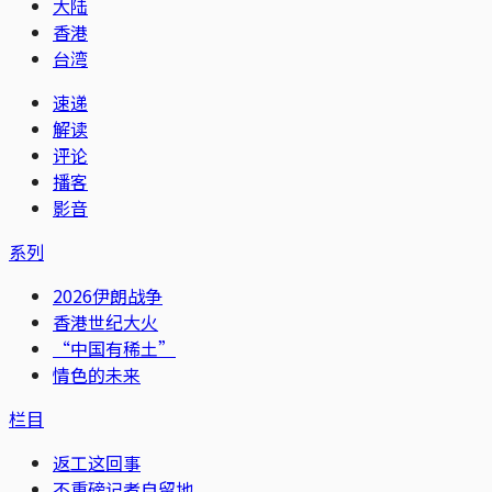
大陆
香港
台湾
速递
解读
评论
播客
影音
系列
2026伊朗战争
香港世纪大火
“中国有稀土”
情色的未来
栏目
返工这回事
不重磅记者自留地