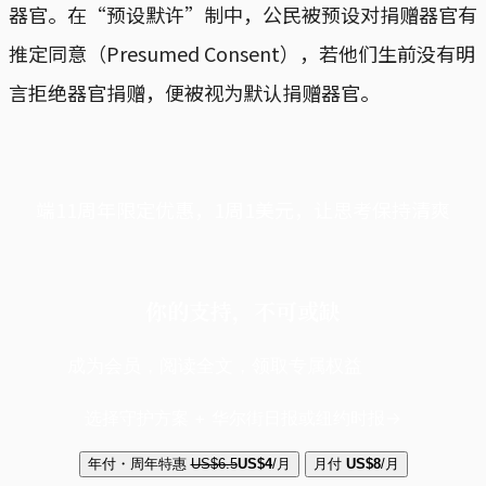
器官。在“预设默许”制中，公民被预设对捐赠器官有
推定同意（Presumed Consent），若他们生前没有明
言拒绝器官捐赠，便被视为默认捐赠器官。
端11周年限定优惠，1周1美元，让思考保持清爽
你的支持，不可或缺
成为会员，阅读全文，领取专属权益
选择守护方案 + 华尔街日报或纽约时报
年付・周年特惠
US$6.5
US$4
/月
月付
US$8
/月