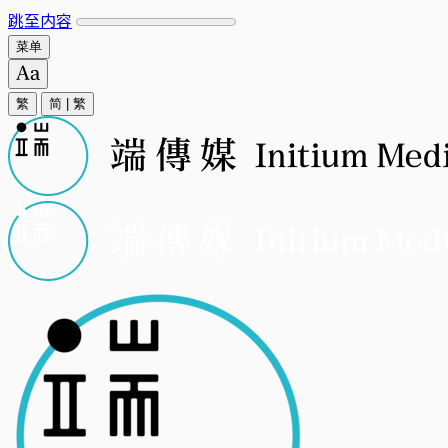
跳至内容
菜单
繁
简
|
繁