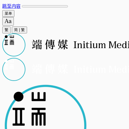
跳至内容
菜单
繁
简
|
繁