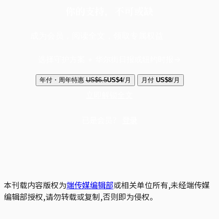
你的支持，不可或缺
成为会员，阅读全文，领取专属权益
选择守护方案 + 华尔街日报或纽约时报
年付・周年特惠
US$6.5
US$4
/月
月付
US$8
/月
立即解锁全文
已是会员？
登录
本刊载内容版权为
端传媒编辑部
或相关单位所有,未经端传媒
编辑部授权,请勿转载或复制,否则即为侵权。