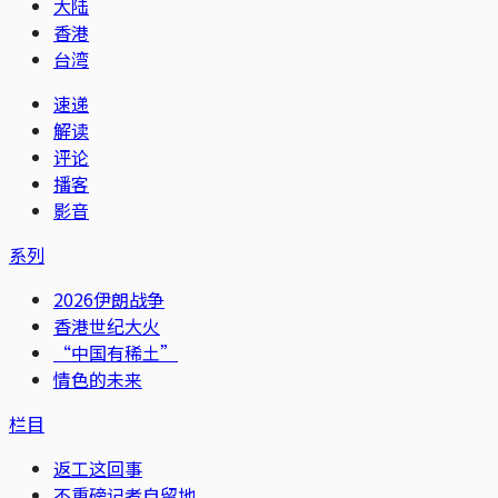
大陆
香港
台湾
速递
解读
评论
播客
影音
系列
2026伊朗战争
香港世纪大火
“中国有稀土”
情色的未来
栏目
返工这回事
不重磅记者自留地