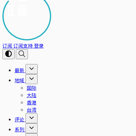
订阅
订阅支持
登录
最新
地域
国际
大陆
香港
台湾
评论
系列