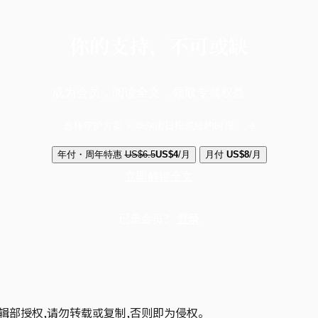
你的支持，不可或缺
成为会员，阅读全文，领取专属权益
选择守护方案 + 华尔街日报或纽约时报
年付・周年特惠
US$6.5
US$4
/月
月付
US$8
/月
立即解锁全文
已是会员？
登录
辑部授权,请勿转载或复制,否则即为侵权。