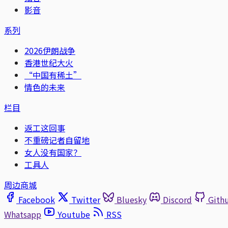
影音
系列
2026伊朗战争
香港世纪大火
“中国有稀土”
情色的未来
栏目
返工这回事
不重磅记者自留地
女人没有国家？
工具人
周边商城
Facebook
Twitter
Bluesky
Discord
Gith
Whatsapp
Youtube
RSS