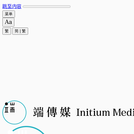
跳至内容
菜单
繁
简
|
繁