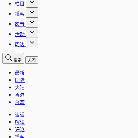
栏目
播客
影音
活动
周边
搜索
关闭
最新
国际
大陆
香港
台湾
速递
解读
评论
播客