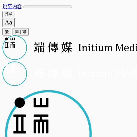
跳至内容
菜单
繁
简
|
繁