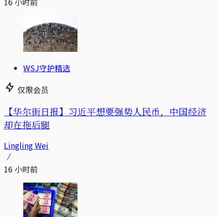
16 小时前
WSJ守护精选
仅限会员
【华尔街日报】习近平想要强势人民币，中国经济
却在拖后腿
Lingling Wei
16 小时前