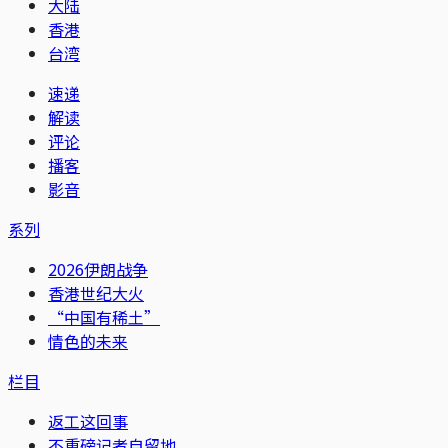
大陆
香港
台湾
速递
解读
评论
播客
影音
系列
2026伊朗战争
香港世纪大火
“中国有稀土”
情色的未来
栏目
返工这回事
不重磅记者自留地