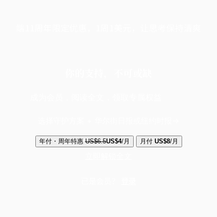
端11周年限定优惠，1周1美元，让思考保持清爽
你的支持，不可或缺
成为会员，阅读全文，领取专属权益
选择守护方案 + 华尔街日报或纽约时报
年付・周年特惠
US$6.5
US$4
/月
月付
US$8
/月
立即解锁全文
已是会员？
登录