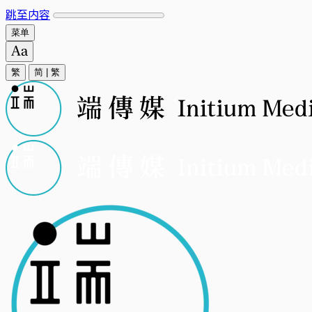
跳至内容
菜单
繁
简
|
繁