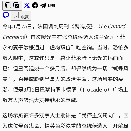
收藏
今年1月25日，法国讽刺周刊《鸭鸣报》（
Le Canard
Enchainé
）首次曝光中右派总统候选人法兰索瓦·菲
永的妻子涉嫌通过“虚构职位”吃空饷。当时，恐怕多
数人眼中，这或许只是一幕让菲永脸上无光的插曲而
已；但丑闻延烧一个多月后，却俨然成为一场“蝴蝶风
暴”，直接威胁到当事人的政治生命。这场风暴的高
潮，便是3月5日巴黎特罗卡德罗（Trocadéro）广场上
数万人声势浩大支持菲永的示威。
这场示威被许多观察人士批评是“民粹主义转向”，因
为这位号召集会、精英色彩浓重的总统候选人，开始显