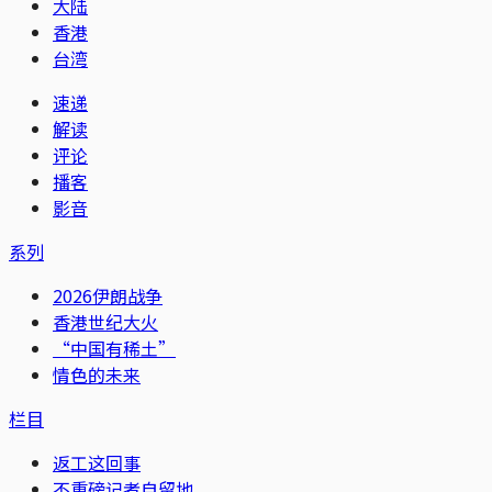
大陆
香港
台湾
速递
解读
评论
播客
影音
系列
2026伊朗战争
香港世纪大火
“中国有稀土”
情色的未来
栏目
返工这回事
不重磅记者自留地