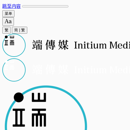
跳至内容
菜单
繁
简
|
繁