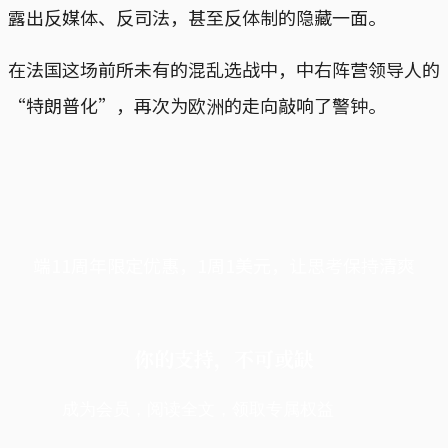
露出反媒体、反司法，甚至反体制的隐藏一面。
在法国这场前所未有的混乱选战中，中右阵营领导人的
“特朗普化”，再次为欧洲的走向敲响了警钟。
端11周年限定优惠，1周1美元，让思考保持清爽
你的支持，不可或缺
成为会员，阅读全文，领取专属权益