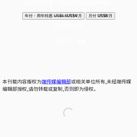
选择守护方案 + 华尔街日报或纽约时报
年付・周年特惠
US$6.5
US$4
/月
月付
US$8
/月
立即解锁全文
已是会员？
登录
本刊载内容版权为
端传媒编辑部
或相关单位所有,未经端传媒
编辑部授权,请勿转载或复制,否则即为侵权。