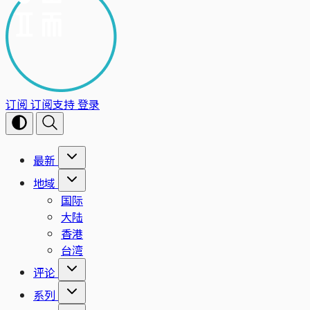
订阅
订阅支持
登录
最新
地域
国际
大陆
香港
台湾
评论
系列