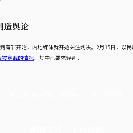
制造舆论
被判有罪开始，内地媒体就开始关注判决。2月15日，以
警被定罪的情况
。其中已要求轻判。
端11周年限定优惠，1周1美元，让思考保持清爽
你的支持，不可或缺