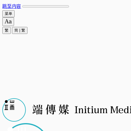
跳至内容
菜单
繁
简
|
繁