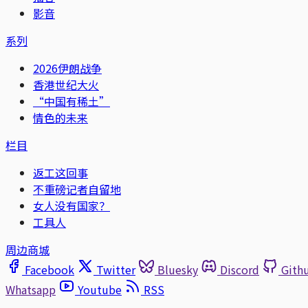
影音
系列
2026伊朗战争
香港世纪大火
“中国有稀土”
情色的未来
栏目
返工这回事
不重磅记者自留地
女人没有国家？
工具人
周边商城
Facebook
Twitter
Bluesky
Discord
Gith
Whatsapp
Youtube
RSS