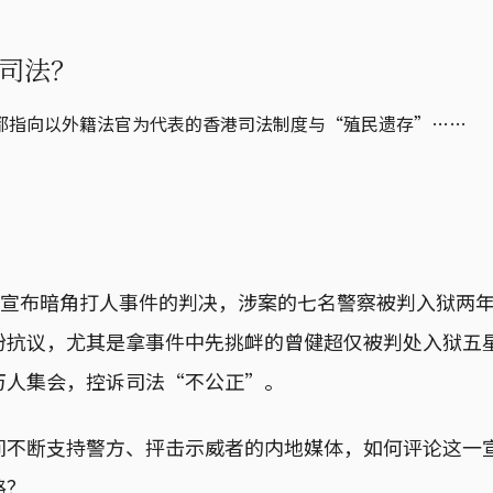
司法？
都指向以外籍法官为代表的香港司法制度与“殖民遗存”……
法院宣布暗角打人事件的判决，涉案的七名警察被判入狱两
纷抗议，尤其是拿事件中先挑衅的曾健超仅被判处入狱五星
万人集会，控诉司法“不公正”。
间不断支持警方、抨击示威者的内地媒体，如何评论这一
路？