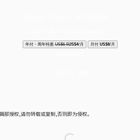
成为会员，阅读全文，领取专属权益
选择守护方案 + 华尔街日报或纽约时报
年付・周年特惠
US$6.5
US$4
/月
月付
US$8
/月
立即解锁全文
已是会员？
登录
辑部授权,请勿转载或复制,否则即为侵权。