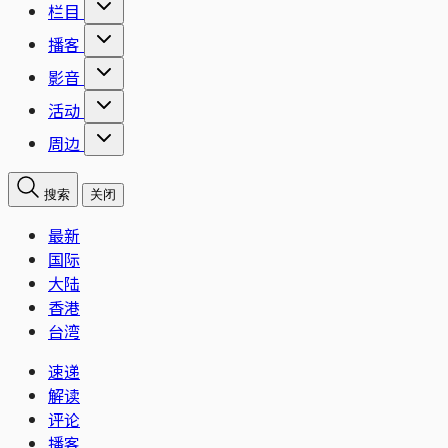
栏目
播客
影音
活动
周边
搜索
关闭
最新
国际
大陆
香港
台湾
速递
解读
评论
播客